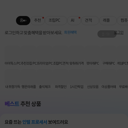
홈
추천
조립PC
AI
견적
래플
컴퓨
로그인하고 맞춤혜택을 받아보세요.
회원혜택
로그인
2
/
58
그래서 준비했습니다🖱️
슈퍼스트라이크 판매 사전 공지
아이웍스 PC
추천조립 PC
프리미엄 PC
조립PC견적
맞춰줘가격
깎아줘PC
구해줘PC
게임PC
내 취향가득
행운의래플
출석체크
파격할인
1시간픽업
신상모음
이상품어때
무료배
베스트
추천 상품
요즘 뜨는
인텔 프로세서
보여드려요