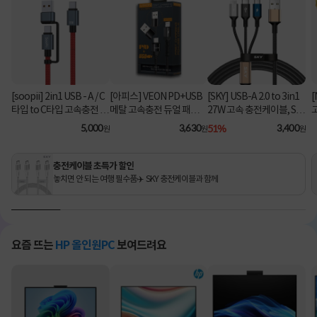
[soopii] 2in1 USB - A / C
[아피스] VEON PD+USB
[SKY] USB-A 2.0 to 3in1
[
타입 to C타입 고속충전 케
메탈 고속충전 듀얼 패브릭
27W 고속 충전케이블, SK
이블 PD 100W S52C [1.2
8핀 케이블
Y-A2-3IN1 [블랙/2m]
C
5,000
3,630
51%
3,400
원
원
원
m/레드]
충전케이블 초특가 할인
놓치면 안 되는 여행 필수품✈️ SKY 충전케이블과 함께
요즘 뜨는
HP 올인원PC
보여드려요