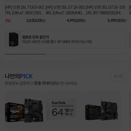
[HP] 오멘 16L TG03-001
[HP] 오멘 35L GT16-001
[HP] 오멘 35L GT16-100
[
7KL (Ultra7-265F/16GB/
4KL (Ultra7-265K/64GB/
1KL (R7-9800X3D/64G
3
1TB/RX9060XT/FD) [기
2TB/RTX5070Ti/FD) 3
B/1TB/RTX5080/FD) [기
B
1%
2,650,000
4,990,000
5,499,000
원
원
원
본제품]★컴퓨존 단독! O
년워런티 [기본제품]★컴
본제품]★컴퓨존 단독! 수
MEN 데스크탑 더블할인
퓨존 단독! 수량한정 특가
량한정 특가쿠폰★
★
쿠폰★
컴퓨존 단독 할인가
게임의 새로운 시대를 열다 HP OMEN 게이밍 데스크탑
나만의
PICK
로그인
맞춤정보 설정하고
맞춤 큐레이션
을 만나보세요