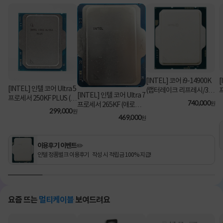
[INTEL] 코어 i9-14900K
[
[INTEL] 인텔 코어 Ultra 5
(랩터레이크 리프레시/3.2
[INTEL] 인텔 코어 Ultra 7
프로세서 250KF PLUS (애
GHz/36MB/쿨러 미포함)
740,000
원
프로세서 265KF (애로우
로우 레이크/5.3GHz/30M
[정품벌크]
299,000
원
레이크/3.9GHz/30MB/쿨
469,000
B) [정품벌크/쿨러미포함]
원
러미포함) [정품벌크]
이용후기 이벤트✏️
인텔 정품벌크 이용후기 작성 시 적립금 100% 지급!
요즘 뜨는
멀티케이블
보여드려요