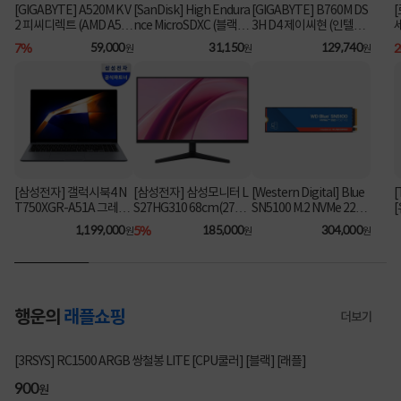
[GIGABYTE] A520M K V
[SanDisk] High Endura
[GIGABYTE] B760M DS
2 피씨디렉트 (AMD A52
nce MicroSDXC (블랙박
3H D4 제이씨현 (인텔B7
스&CCTV전용) 64GB
60/M-ATX)
0/M-ATX) ⚡플래티넘 특
7%
59,000
31,150
129,740
원
원
원
[어댑터포함] [SDSQQN
가⚡
R-064G-GN6IA]
[삼성전자] 갤럭시북4 N
[삼성전자] 삼성모니터 L
[Western Digital] Blue
[
T750XGR-A51A 그레이
S27HG310 68cm(27인
SN5100 M.2 NVMe 2280
(i5-1335U/16GB/256G
치) FHD IPS 144Hz 사무
[1TB] ▶ SN5000 후속
1,199,000
5%
185,000
304,000
원
원
원
B/FD) [기본제품] [최대
용 ▶ LS27F322 후속 모
모델◀
가 104만]
델 ◀
행운의
래플쇼핑
더보기
2920명 참여
[3RSYS] RC1500 ARGB 쌍철봉 LITE [CPU쿨러] [블랙] [래플]
200
900
200
900
원
원
원
원