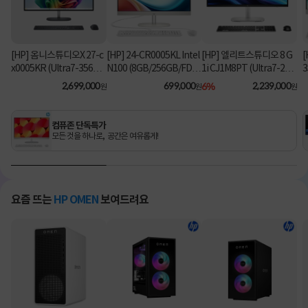
[HP] 옴니스튜디오X 27-c
[HP] 24-CR0005KL Intel
[HP] 엘리트스튜디오 8 G
[
x0005KR (Ultra7-356H/
N100 (8GB/256GB/FD)
1i CJ1M8PT (Ultra7-26
3
16GB/1TB/Win11Hom
[기본제품]
5/8GB/512GB/Win11Pr
2,699,000
699,000
6%
2,239,000
원
원
원
e) [기본제품]
o) 올인원PC [기본제품]★
오직 컴퓨존에서만, 여름
맞이 HP 데스크탑 한정특
컴퓨존 단독특가
가!★
모든 것을 하나로, 공간은 여유롭게!
요즘 뜨는
HP OMEN
보여드려요