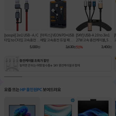
[soopii] 2in1 USB - A / C
[아피스] VEON PD+USB
[SKY] USB-A 2.0 to 3in1
[
타입 to C타입 고속충전 케
메탈 고속충전 듀얼 패브릭
27W 고속 충전케이블, SK
이블 PD 100W S52C [1.2
8핀 케이블
Y-A2-3IN1 [블랙/2m]
C
5,000
3,630
51%
3,400
원
원
원
m/레드]
충전케이블 초특가 할인
놓치면 안 되는 여행 필수품✈️ SKY 충전케이블과 함께
요즘 뜨는
HP 올인원PC
보여드려요