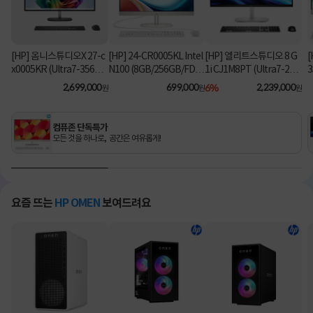
[HP] 옴니스튜디오X 27-c
[HP] 24-CR0005KL Intel
[HP] 엘리트스튜디오 8 G
[
x0005KR (Ultra7-356H/
N100 (8GB/256GB/FD)
1i CJ1M8PT (Ultra7-26
3
16GB/1TB/Win11Hom
[기본제품]
5/8GB/512GB/Win11Pr
2,699,000
699,000
6%
2,239,000
원
원
원
e) [기본제품]
o) 올인원PC [기본제품]★
오직 컴퓨존에서만, 여름
맞이 HP 데스크탑 한정특
컴퓨존 단독특가
가!★
모든 것을 하나로, 공간은 여유롭게!
요즘 뜨는
HP OMEN
보여드려요