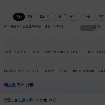
홈
추천
조립PC
AI
견적
래플
컴퓨
로그인하고 맞춤혜택을 받아보세요.
회원혜택
로그인
2
/
59
로지텍 무료배송
키보드·마우스 인기템 배송비 FREE📦
아이웍스 PC
추천조립 PC
프리미엄 PC
조립PC견적
맞춰줘가격
깎아줘PC
구해줘PC
게임PC
내 취향가득
행운의래플
출석체크
파격할인
1시간픽업
신상모음
이상품어때
무료배
베스트
추천 상품
요즘 뜨는
인텔 프로세서
보여드려요