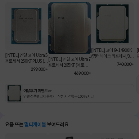
[INTEL] 코어 i9-14900K
[
[INTEL] 인텔 코어 Ultra 5
(랩터레이크 리프레시/3.2
[INTEL] 인텔 코어 Ultra 7
프로세서 250KF PLUS (애
GHz/36MB/쿨러 미포함)
740,000
원
프로세서 265KF (애로우
로우 레이크/5.3GHz/30M
[정품벌크]
299,000
원
레이크/3.9GHz/30MB/쿨
469,000
B) [정품벌크/쿨러미포함]
원
러미포함) [정품벌크]
이용후기 이벤트✏️
인텔 정품벌크 이용후기 작성 시 적립금 100% 지급!
요즘 뜨는
멀티케이블
보여드려요