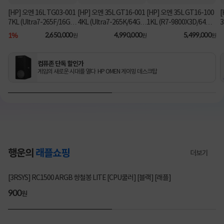
[HP] 오멘 16L TG03-001
[HP] 오멘 35L GT16-001
[HP] 오멘 35L GT16-100
[
7KL (Ultra7-265F/16GB/
4KL (Ultra7-265K/64GB/
1KL (R7-9800X3D/64G
3
1TB/RX9060XT/FD) [기
2TB/RTX5070Ti/FD) 3
B/1TB/RTX5080/FD) [기
B
1%
2,650,000
4,990,000
5,499,000
원
원
원
본제품]★컴퓨존 단독! O
년워런티 [기본제품]★컴
본제품]★컴퓨존 단독! 수
MEN 데스크탑 더블할인
퓨존 단독! 수량한정 특가
량한정 특가쿠폰★
★
쿠폰★
컴퓨존 단독 할인가
게임의 새로운 시대를 열다 HP OMEN 게이밍 데스크탑
행운의
래플쇼핑
더보기
3247명 참여
[3RSYS] RC1500 ARGB 쌍철봉 LITE [CPU쿨러] [블랙] [래플]
200
900
200
900
원
원
원
원