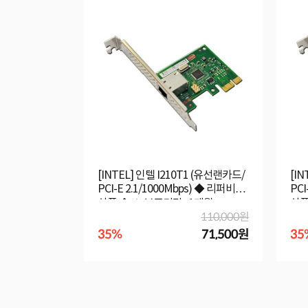
[INTEL] 인텔 I210T1 (유선랜카드/
[IN
PCI-E 2.1/1000Mbps) ◆ 리퍼비시
PCI
상품 ◆ ※ 보증기간 : 1개월
상품
110,000원
35%
71,500원
35