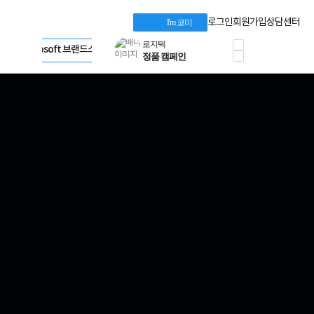
Dell 구매 찬스
Apple 기업전용관
로그인
회원가입
상담센터
I'm 코미
프로 에센셜
HP 브랜드스토어
타협 없는 게이밍
LG gram & 브랜드스토어
공식
HP OMEN
Microsoft 브랜드스토어
로지텍
AMD 브랜드스토어
정품 캠페인
Intel 브랜드스토어
삼성 키보드&마우스
RAZER 브랜드스토어
10% 쿠폰 할인
Apple 기업전용관
케이블메이트 3분기
케이블 전설이 되다
야식까지 책임진다!
승리를 부르는 오멘
ASUS ROG
20주년 한정판
AMD로 시작하는
스마트 오피스환경
AI비즈니스 노트북
HP엘리트북/프로북
비즈니스 강자
HP 프로북 4
리뷰 Npay 증정
MSI 공유기