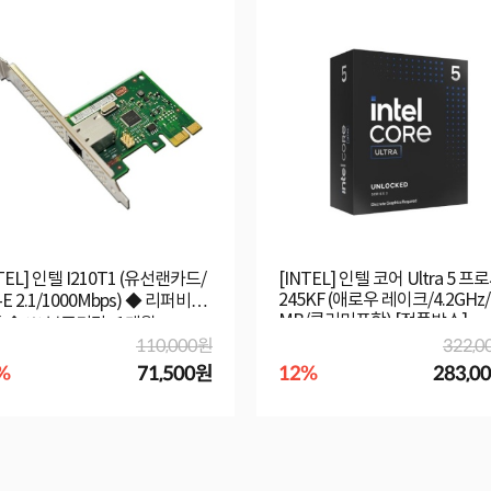
TEL] 인텔 I210T1 (유선랜카드/
[INTEL] 인텔 코어 Ultra 5 
245KF (애로우 레이크/4.2GHz/
-E 2.1/1000Mbps) ◆ 리퍼비시
MB/쿨러미포함) [정품박스]
 ◆ ※ 보증기간 : 1개월
110,000원
322,0
%
71,500원
12%
283,0