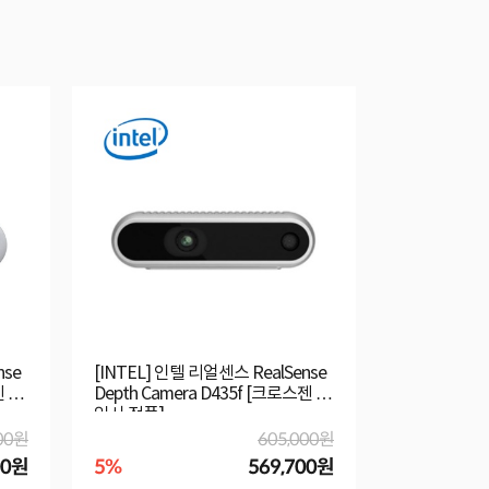
nse
[INTEL] 인텔 리얼센스 RealSense
[INTEL]
젠 수
Depth Camera D435f [크로스젠 수
얼센스 RealSe
입사 정품]
D415 
00원
605,000원
00원
5%
569,700원
3%