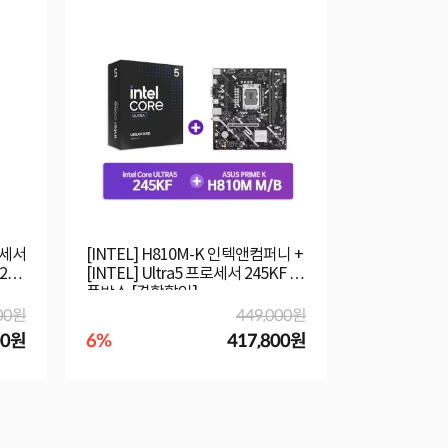
프로세서
[INTEL] H810M-K 인텍앤컴퍼니 +
[INTEL] Z8
26
[INTEL] Ultra5 프로세서 245KF 정
W 코잇 + [I
품박스 [결합할인]
285K 정품박
00원
449,000원
00원
6%
417,800원
6%