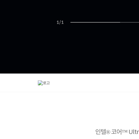
1
/1
인텔® 코어™ Ult