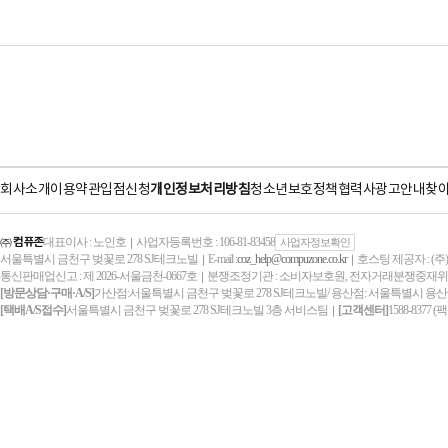
회사소개
이용약관
입점신청
개인정보처리방침
청소년보호정책
협력사
광고안내
찾
㈜ 컴퓨존
대표이사 : 노인호
사업자등록번호 : 106-81-83458
｜
사업자정보확인
서울특별시 금천구 벚꽃로 278 SJ테크노빌
E-mail :
coz_help@compuzone.co.kr
호스팅 제공자 : (
｜
｜
통신판매업신고 : 제 2026-서울금천-0667호
분쟁조정기관 : 소비자보호원, 전자거래분쟁중재
｜
[방문상담·구매·A/S]
가산점:서울특별시 금천구 벚꽃로 278 SJ테크노빌/ 용산점: 서울특별시 용산
[택배A/S접수]
서울특별시 금천구 벚꽃로 278 SJ테크노빌 3층 서비스팀
[고객센터]
1588-8377 (
｜