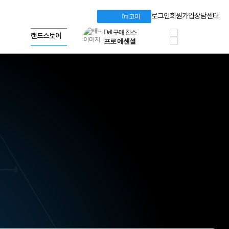
네트워크 자재
로그인
회원가입
상담센터
I'm 코미
혜택 PACK
Apple 기업전용관
Dell 구매 찬스
HP 브랜드스토어
공식
프로 에센셜
LG gram & 브랜드스토어
타협 없는 게이밍
Microsoft 브랜드스토어
HP OMEN
AMD 브랜드스토어
로지텍
Intel 브랜드스토어
정품 캠페인
RAZER 브랜드스토어
삼성 키보드&마우스
Apple 기업전용관
10% 쿠폰 할인
케이블메이트 3분기
케이블 전설이 되다
야식까지 책임진다!
승리를 부르는 오멘
ASUS ROG
20주년 한정판
AMD로 시작하는
스마트 오피스환경
AI비즈니스 노트북
HP엘리트북/프로북
비즈니스 강자
HP 프로북 4