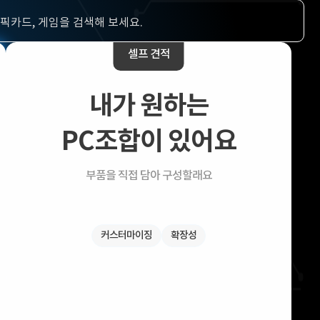
리뷰 Npay 증정
MSI 공유기
적립금 3% 페이백
시스코 스위칭허브
셀프 견적
어가 없습니다.
누적 금액 별
적립금 페이백!
내가 원하는
Dell 구매왕
상품권 30만원
삼성모니터 여름맞이
PC조합이 있어요
특별 할인 이벤트
한단계 더 진화한
HAF II 500
부품을 직접 담아 구성할래요
AI 업무환경 완성
HP 워크스테이션
여름맞이 사은품
HP 프로데스크 4
커스터마이징
확장성
모든 것을 하나로
HP올인원 단독특가
네트워크 자재
혜택 PACK
Dell 구매 찬스
프로 에센셜