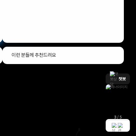
16%
25%
4%
초특가
초특가
초특가
초
아이웍스X
아이웍스X
아이웍스X
아이
1,968,000원
3,167,000원
1,800,000원
4,38
1,649,000원
2,390,000원
1,728,000원
4,09
이런 분들께 추천드려요
00
맞춤성
%
챗봇
00
확장성
%
WD
HP AI
HP
혜택UP
조립PC에 대해 잘 알고 있으며, PC의 각 부품부
프로모션
엘리트북
엘리트북
캐논프린터
터 상세옵션까지 원하는 사양 구성을 직접 선택
3
/
5
하고 싶은 분
견적 구성 후 사양검토, 견적서 출력,
견적 상담 등 2차 활용이 필요한 분