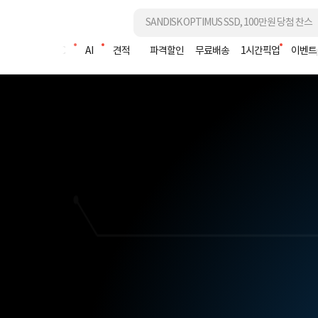
조립PC
AI
견적
파격할인
무료배송
1시간픽업
이벤트