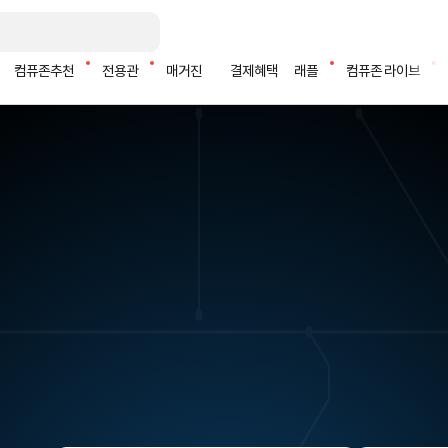
컴퓨존추천
전용관
매거진
결제혜택
래플
컴퓨존 라이브
5. 지포스 RTX5090
1. 지포스 RTX5070Ti
2. 지포스 RTX 5060 Ti