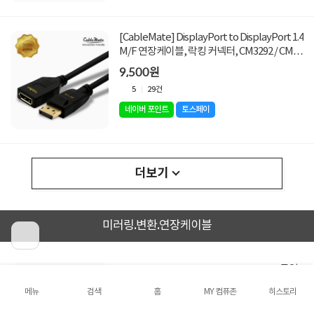
[CableMate] DisplayPort to DisplayPort 1.4
M/F 연장케이블, 락킹 커넥터, CM3292 / CM-
DPF03 [3m]
9,500원
5
29건
네이버 포인트
토스페이
더보기
미러링.변환.연장케이블
[CableMate] DisplayPort 1.1 to DVI-D 듀얼
변환케이블, 락킹 커넥터, CM2811 / PD101 [블
메뉴
검색
홈
MY 컴퓨존
히스토리
랙/1m]
4,900원