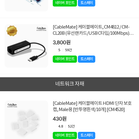
네이버 포인트
토스페이
[CableMate] 케이블메이트, CM4812 / CM-
CL20B (유선랜카드/USB C타입/100Mbps)
[검정]
3,800원
5
59건
네이버 포인트
토스페이
네트워크 자재
[CableMate] 케이블메이트 HDMI 단자 보호
캡, Male용 [반투명흰색/10개] [CM4520]
430원
4.8
52건
네이버 포인트
토스페이