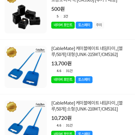
고강도 타이 락 [CM5363] [추가구매용]
500원
5
2건
네이버 포인트
토스페이
주의
[CableMate] 케이블메이트 네임타이, [블
루/50개] 대형 [UNK-215MT/CM5162]
13,700원
4.6
31건
네이버 포인트
토스페이
[CableMate] 케이블메이트 네임타이, [블
루/50개] 소형 [UNK-210MT/CM5161]
10,720원
4.6
31건
네이버 포인트
토스페이