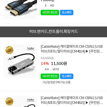
5
4건
네이버 포인트
토스페이
허브.랜카드.컨트롤러.확장카드
[CableMate] 케이블메이트 CM-C5IN1 (USB
허브/5포트/멀티허브) [CM4814] ▶ [무전원/C
타입] ◀
13,500원
14%
11,500원
4.9
157건
네이버 포인트
토스페이
가산점 현장구매 가능 상품
[CableMate] 케이블메이트 CM-C8IN1 (USB
허브/8포트/멀티허브) [CM4815] ▶ [무전원/C