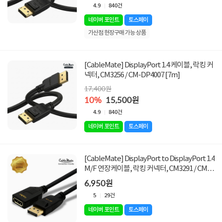
4.9
840건
네이버 포인트
토스페이
가산점 현장구매 가능 상품
[CableMate] DisplayPort 1.4 케이블, 락킹 커
넥터, CM3256 / CM-DP4007 [7m]
17,400원
10%
15,500원
4.9
840건
네이버 포인트
토스페이
[CableMate] DisplayPort to DisplayPort 1.4
M/F 연장케이블, 락킹 커넥터, CM3291 / CM-
DPF02 [2m]
6,950원
5
29건
네이버 포인트
토스페이