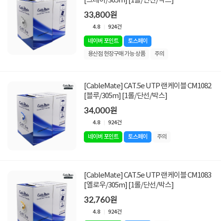
[그레이/305m] [1롤/단선/박스]
33,800원
4.8
924건
네이버 포인트
토스페이
용산점 현장구매 가능 상품
주의
[CableMate] CAT.5e UTP 랜케이블 CM1082
[블루/305m] [1롤/단선/박스]
34,000원
4.8
924건
네이버 포인트
토스페이
주의
[CableMate] CAT.5e UTP 랜케이블 CM1083
[옐로우/305m] [1롤/단선/박스]
32,760원
4.8
924건