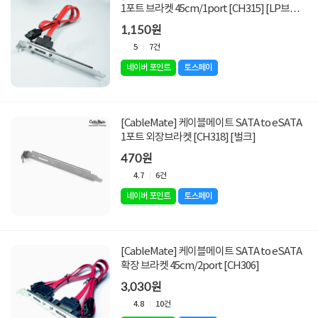
1포트 브라켓 45cm/1port [CH315] [LP브라
켓 미포함]
1,150원
5
7건
네이버 포인트
토스페이
[CableMate] 케이블메이트 SATA to eSATA
1포트 외장브라켓 [CH318] [벌크]
470원
4.7
6건
네이버 포인트
토스페이
[CableMate] 케이블메이트 SATA to eSATA
확장 브라켓 45cm/2port [CH306]
3,030원
4.8
10건