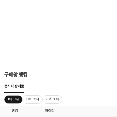
구매왕 랭킹
행사 대상 제품
1위~10위
11위~20위
21위~30위
랭킹
아이디