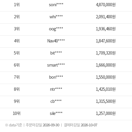
1위
soni****
4,870,000원
2위
whi****
2,091,400원
3위
oog****
1,936,460원
4위
Nav40****
1,847,600원
5위
bit****
1,709,320원
6위
smart****
1,666,000원
7위
bori****
1,550,000원
8위
ntr****
1,425,010원
9위
cb****
1,315,500원
10위
sile****
1,257,000원
※ data기준ㅣ주문마감일
2026-09-30
ㅣ 결제마감일
2026-10-07