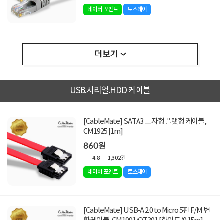
네이버 포인트
토스페이
더보기
USB.시리얼.HDD 케이블
[CableMate] SATA3 ㅡ자형 플랫형 케이블,
CM1925 [1m]
860원
4.8
1,302건
네이버 포인트
토스페이
[CableMate] USB-A 2.0 to Micro 5핀 F/M 변