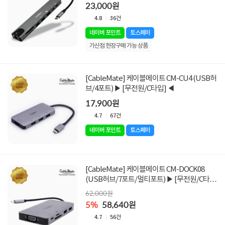
타입] ◀
23,000원
4.8
36건
네이버 포인트
토스페이
가산점 현장구매 가능 상품
[CableMate] 케이블메이트 CM-CU4 (USB허
브/4포트) ▶ [무전원/C타입] ◀
17,900원
4.7
67건
네이버 포인트
토스페이
[CableMate] 케이블메이트 CM-DOCK08
(USB허브/7포트/멀티포트) ▶ [무전원/C타
입] ◀
62,000원
5%
58,640원
4.7
56건