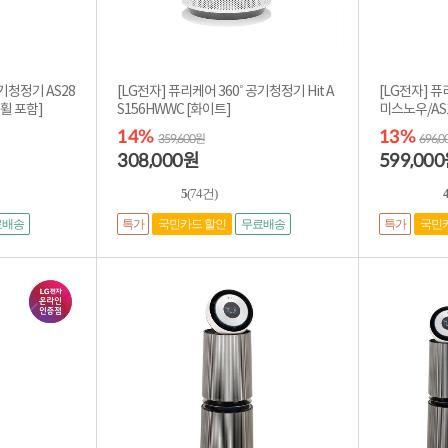
공기청정기 AS28
[LG전자] 퓨리케어 360˚ 공기청정기 Hit A
[LG전자] 퓨
H8DBA [무빙휠 포함]
S156HWWC [화이트]
미스노우/AS
14%
13%
359,600원
696,
308,000
599,000
원
5
(74건)
4
특가
특가
료배송
국민카드 할인
무료배송
국민