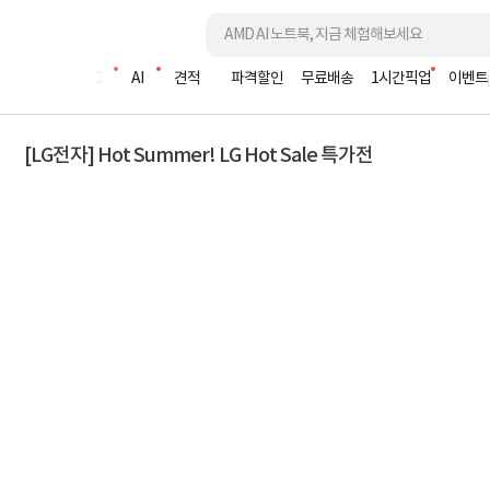
조립PC
AI
견적
파격할인
무료배송
1시간픽업
이벤트
[LG전자] Hot Summer! LG Hot Sale 특가전