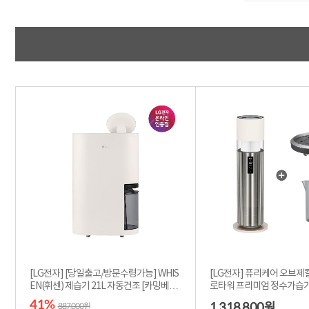
[LG전자] [당일출고/방문수령가능] WHIS
[LG전자] 퓨리케어 오브
EN(휘센) 제습기 21L 자동건조 [카밍베이
로타워 프리미엄 정수가습기 
지/DQ21...
BM [샌드...
41%
1,318,800
887,000원
원