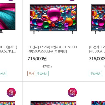
 OLED(올레드)
[LG전자] 125cm(50인치) LED TV UHD
[LG전자] 12
8C5ENA [스
(4K) 50UA7500ENA [벽걸이형]
715,000
715,000
원
4.7
(6건)
4
특가
료배송
무료배송
무료배송