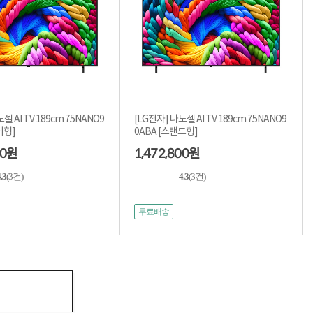
셀 AI TV 189cm 75NANO9
[LG전자] 나노셀 AI TV 189cm 75NANO9
벽걸이형]
0ABA [스탠드형]
00
1,472,800
원
원
.3
(3건)
4.3
(3건)
무료배송