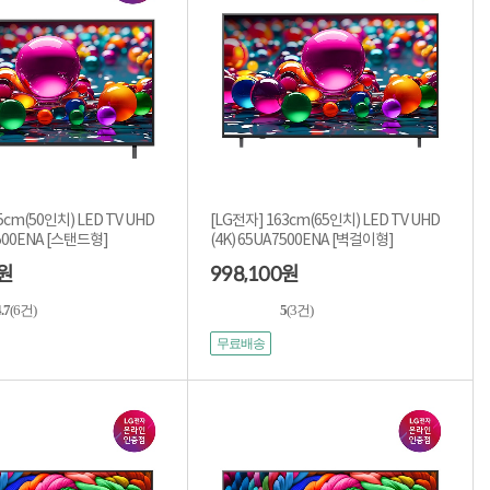
5cm(50인치) LED TV UHD
[LG전자] 163cm(65인치) LED TV UHD
(4K) 50UA7500ENA [스탠드형]
(4K) 65UA7500ENA [벽걸이형]
998,100
원
원
.7
(6건)
5
(3건)
무료배송