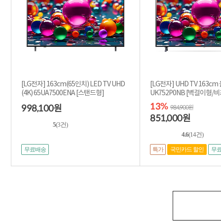
[LG전자] 163cm(65인치) LED TV UHD
[LG전자] UHD TV 163cm
(4K) 65UA7500ENA [스탠드형]
UK752P0NB [벽걸
13%
998,100
원
984,900원
851,000
원
5
(3건)
4.6
(14건)
특가
무료배송
국민카드 할인
무