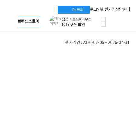
혜택 PACK
Dell 구매 찬스
Apple 기업전용관
로그인
회원가입
상담센터
I'm 코미
프로 에센셜
HP 브랜드스토어
타협 없는 게이밍
LG gram & 브랜드스토어
공식
HP OMEN
Microsoft 브랜드스토어
로지텍
AMD 브랜드스토어
정품 캠페인
Intel 브랜드스토어
행사기간 : 2026-07-06 ~ 2026-07-31
삼성 키보드&마우스
RAZER 브랜드스토어
10% 쿠폰 할인
Apple 기업전용관
케이블메이트 3분기
케이블 전설이 되다
야식까지 책임진다!
승리를 부르는 오멘
ASUS ROG
20주년 한정판
AMD로 시작하는
스마트 오피스환경
AI비즈니스 노트북
HP엘리트북/프로북
비즈니스 강자
HP 프로북 4
리뷰 Npay 증정
MSI 공유기