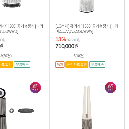
리케어 360˚ 공기청정기 [크리
[LG전자] 퓨리케어 360˚ 공기청정기 [크리
185DWWD]
미스노우/AS285DWWA]
13%
000원
823,600원
710,000
원
원
.9
(50건)
5
(10건)
특가
카드 할인
무료배송
국민카드 할인
무료배송