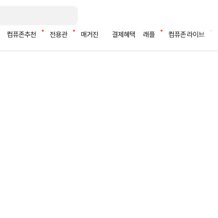
컴퓨존추천
전용관
매거진
결제혜택
래플
컴퓨존 라이브