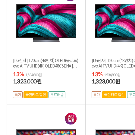
[LG전자] 120cm(48인치) OLED(올레드)
[LG전자] 120cm(48인치)
evo AI TV UHD(4K) OLED48C5ENA [벽
evo AI TV UHD(4K) OLED4
걸이형]
탠드형]
13%
13%
1,534,800원
1,534,800원
1,323,000
1,323,000
원
원
특가
특가
국민카드 할인
무료배송
국민카드 할인
무