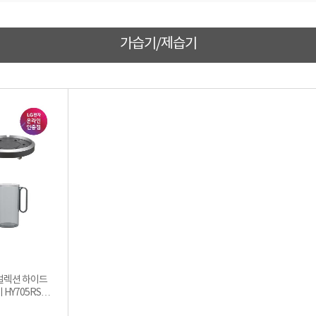
가습기/제습기
제컬렉션 하이드
HY705RSUA