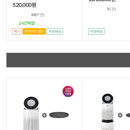
520,000
원
5
(1건)
4.9
(97건)
1시간픽업
특가
국민카드 할인
무료배송
무료배송