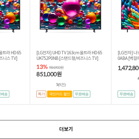
 울트라 HD 65
[LG전자] UHD TV 163cm 울트라 HD 65
[LG전자] 나노
이형/비즈니스 TV]
UK752P0NB [스탠드형/비즈니스 TV]
0ABA [
13%
1,472,8
984,900원
851,000
원
4
5
(9건)
특가
료배송
국민카드 할인
무료배송
무료배송
더보기