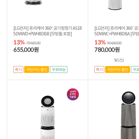
[LG전자] 퓨리케어 360° 공기청정기 AS18
[LG전자] 퓨리케어 360˚ 
5DWWD+PWH8DBB [무빙휠 포함]
5DWWC+PW
13%
13%
759,800원
904,800원
655,000
780,000
원
원
5
(5건)
특가
특가
국민카드 할인
무료배송
국민카드 할인
무