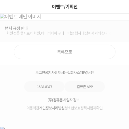
이벤트/기획전
행사 규정 안내
회원 전용 행사로 비회원, 네이버페이 구매 고객은 행사 대상에서 제외됩니다.
목록으로
로그인
공지사항
오시는길
회사소개
PC버전
1588-8377
컴퓨존 APP
(주)컴퓨존 사업자 정보
이용약관
개인정보처리방침
청소년보호정책
사업자확인