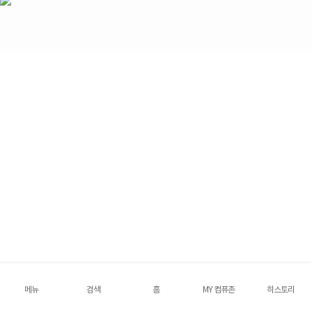
메뉴
검색
홈
MY 컴퓨존
히스토리