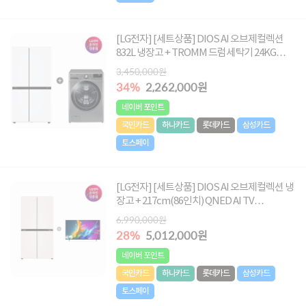
[LG전자] [세트상품] DIOS AI 오브제컬렉션
832L 냉장고 + TROMM 드럼세탁기 24KG
[S836MQQ012+F24VDLPR]
3,450,000원
34%
2,262,000원
네이버 포인트
국민카드
하나카드
롯데카드
삼성카드
토스페이
[LG전자] [세트상품] DIOS AI 오브제컬렉션 냉
장고 + 217cm(86인치) QNED AI TV
[T876MEE111+86QNED75AEA]
6,990,000원
28%
5,012,000원
네이버 포인트
국민카드
하나카드
롯데카드
삼성카드
토스페이