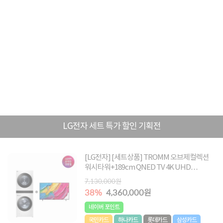
LG전자 세트 특가 할인 기획전
[LG전자] [세트상품] TROMM 오브제컬렉션
워시타워+189cm QNED TV 4K UHD
[W2421WAMR+75QNED75AEA]
7,130,000원
38%
4,360,000원
네이버 포인트
국민카드
하나카드
롯데카드
삼성카드