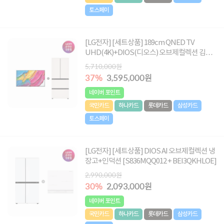
토스페이
[LG전자] [세트상품] 189cm QNED TV
UHD(4K)+DIOS(디오스) 오브제컬렉션 김치
톡톡 402L (4도어/베이지)
5,710,000원
[75QNED75AEA+Z408MEEF23]
37%
3,595,000원
네이버 포인트
국민카드
하나카드
롯데카드
삼성카드
토스페이
[LG전자] [세트상품] DIOS AI 오브제컬렉션 냉
장고+인덕션 [S836MQQ012 + BEI3QKHLOE]
2,990,000원
30%
2,093,000원
네이버 포인트
국민카드
하나카드
롯데카드
삼성카드