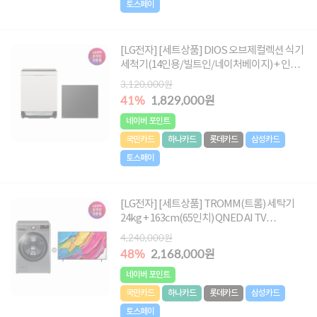
토스페이
[LG전자] [세트상품] DIOS 오브제컬렉션 식기
세척기(14인용/빌트인/네이처베이지) + 인덕
션(3구/블랙) [5BG1E-ASB2E/빌트인전용]
3,120,000원
41%
1,829,000원
네이버 포인트
국민카드
하나카드
롯데카드
삼성카드
토스페이
[LG전자] [세트상품] TROMM(트롬) 세탁기
24kg + 163cm(65인치) QNED AI TV
[F24VDLPR+65QNED75AEA]
4,240,000원
48%
2,168,000원
네이버 포인트
국민카드
하나카드
롯데카드
삼성카드
토스페이