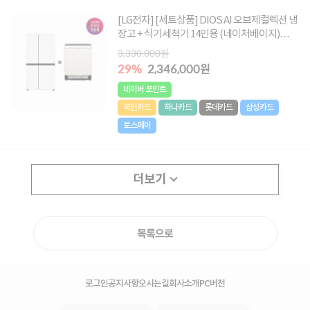
[LG전자] [세트상품] DIOS AI 오브제컬렉션 냉
장고 + 식기세척기 14인용 (네이처베이지)
[S836MQQ012 + DUE5BGL1E]
3,330,000원
29%
2,346,000원
네이버 포인트
국민카드
하나카드
롯데카드
삼성카드
토스페이
더보기
목록으로
로그인
공지사항
오시는길
회사소개
PC버전