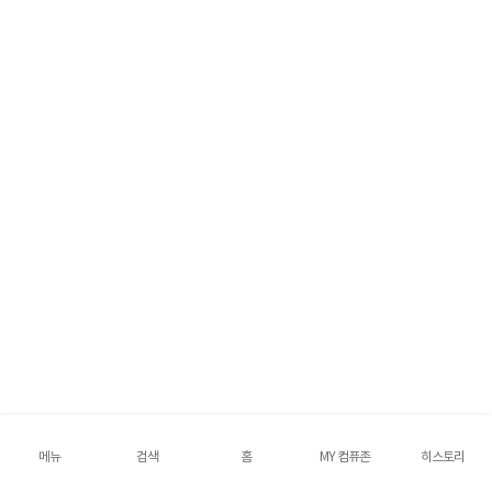
메뉴
검색
홈
MY 컴퓨존
히스토리