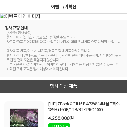
이벤트/기획전
행사 규정 안내
[사은품 행사 규정]
행사는 예고없이 조기 종료 또는 변경될 수 있습니다.
사은품/경품은 이미지와 다를 수 있으며, 사정에 따라 유사 제품으로 대체될 수 있습니
다.
행사 제품 반품/취소 시 사은품/경품도 함께 반품하셔야 합니다.
행사 기간 내 결제 완료(주문서 기준 아님)된 건에 한해 혜택 제공되며, 시스템장애 등으
로 인한 결제 지연은 책임지지 않습니다.
일부 사은품의 경우 비회원, 네이버페이 구매 고객에게는 제공되지 않을 수 있습니다.
비회원 구매 고객은 행사 대상에서 제외됩니다.
행사 대상 제품
[HP] ZBook X G1i 16 B4YS8AV-4N 울트라9-
285H (16GB/1TB/RTX PRO 1000
Blackwell/Win11Pro) [기본제품]
4,258,000원
네이버 포인트