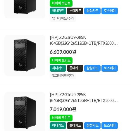
네이버 포인트
하나카드
롯데카드
삼성카드
토스페이
업그레이드/추가
[HP] Z2 G1i U9-285K
(64GB(32G*2)/512GB+1TB/RTX2000
Ada/Win11Pro) [32GB RAM*2 추가 (총
6,609,000원
128GB)]
네이버 포인트
하나카드
롯데카드
삼성카드
토스페이
업그레이드/추가
[HP] Z2 G1i U9-285K
(64GB(32G*2)/512GB+1TB/RTX2000
Ada/Win11Pro) [32GB RAM*2 추가 (총
7,019,000원
128GB) + 1TB (SSD) 교체(1TB*2)]
네이버 포인트
하나카드
롯데카드
삼성카드
토스페이