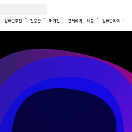
컴퓨존추천
전용관
매거진
결제혜택
래플
컴퓨존 라이브