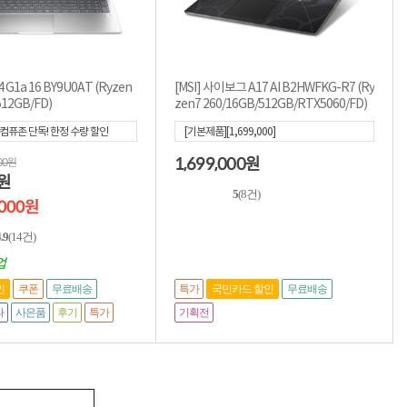
 G1a 16 BY9U0AT (Ryzen
[MSI] 사이보그 A17 AI B2HWFKG-R7 (Ry
512GB/FD)
zen7 260/16GB/512GB/RTX5060/FD)
컴퓨존 단독! 한정 수량 할인
[기본제품][1,699,000]
무상 보증 제품★[759,000]
[혜
1,699,000
000원
원
0
]
원
5
(8건)
,000원
.9
(14건)
업
특가
인
쿠폰
무료배송
국민카드 할인
무료배송
타
사은품
후기
특가
기획전