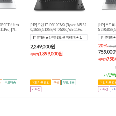
9B0PT (Ultra
[HP] 오멘 17-DB1007AX (Ryzen AI 5 34
[HP] 프로북 4
Pro) [기본
0/16GB/512GB/RTX5060/Win11Hom
5 220/8GB/
e)
[기본제품] ★컴퓨존 35만원 쿠폰할인★[2,
[기본제품]★
249,000]
[혜택가
1,899,000
]
★ADP 1년 
20%
2,249,000
원
959,
택가
758,00
759,000
1,899,000원
혜택가
758
혜택가
4
1시간픽
폰
무료배송
국민카드 할인
쿠폰
무료배송
국민카드 할
기획전
기획전
기