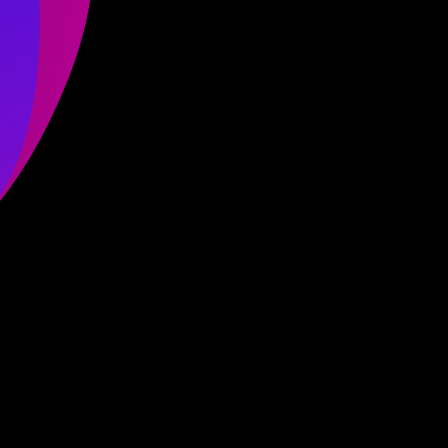
적립금 3% 페이백
시스코 스위칭허브
누적 금액 별
적립금 페이백!
Dell 구매왕
상품권 30만원
삼성모니터 여름맞이
특별 할인 이벤트
한단계 더 진화한
HAF II 500
AI 업무환경 완성
HP 워크스테이션
여름맞이 사은품
HP 프로데스크 4
모든 것을 하나로
HP올인원 단독특가
네트워크 자재
혜택 PACK
Dell 구매 찬스
프로 에센셜