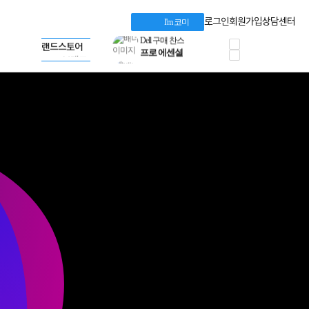
혜택 PACK
Dell 구매 찬스
Apple 기업전용관
로그인
회원가입
상담센터
I'm 코미
프로 에센셜
HP 브랜드스토어
타협 없는 게이밍
LG gram & 브랜드스토어
공식
HP OMEN
Microsoft 브랜드스토어
로지텍
AMD 브랜드스토어
정품 캠페인
Intel 브랜드스토어
삼성 키보드&마우스
RAZER 브랜드스토어
10% 쿠폰 할인
Apple 기업전용관
케이블메이트 3분기
케이블 전설이 되다
야식까지 책임진다!
승리를 부르는 오멘
ASUS ROG
20주년 한정판
AMD로 시작하는
스마트 오피스환경
AI비즈니스 노트북
HP엘리트북/프로북
비즈니스 강자
HP 프로북 4
리뷰 Npay 증정
MSI 공유기