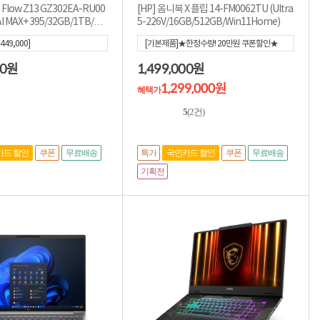
 Flow Z13 GZ302EA-RU00
[HP] 옴니북 X 플립 14-FM0062TU (Ultra
AI MAX+ 395/32GB/1TB/Wi
5-226V/16GB/512GB/Win11Home)
449,000]
[기본제품]★한정수량! 20만원 쿠폰할인★
[1,499,000]
[혜택가
1,299,000
]
00
1,499,000
원
원
1,299,000원
혜택가
5
(2건)
특가
카드 할인
쿠폰
무료배송
국민카드 할인
쿠폰
무료배송
기획전