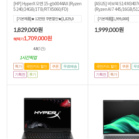
[HP] HyperX 오멘 15-gb0044AX (Ryzen
[ASUS] 비보북 S14 M340
5 240/24GB/1TB/RTX5060/FD)
(Ryzen AI 7 445/16GB/5
ome)
[기본제품]★ 12만원 쿠폰할인★[1,829,0
[기본제품][1,999,000]
00]
[혜택가
1,709,000
]
1,829,000
1,999,000
원
원
1,709,000원
혜택가
4.8
(5건)
1시간픽업
특가
국민카드 할인
쿠폰
무료배송
국민카드 할인
쿠폰
무
기획전
후기
기획전
특가