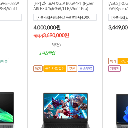
7GA-SF033W
[HP] 엘리트북 X G1A B6GA4PT (Ryzen
[ASUS] ROG
12GB/Win11H
AI 9 HX 375/64GB/1TB/Win11Pro)
7W (Ryzen 
n11 Home)
[기본제품]★한정수량! 쿠폰할인★[4,000,
[기본제품][3,
000]
[혜택가
3,690,000
]
4,000,000
3,449,0
원
3,690,000원
혜택가
5
(6건)
1시간픽업
특가
료배송
국민
특가
기획전
국민카드 할인
쿠폰
특송무료