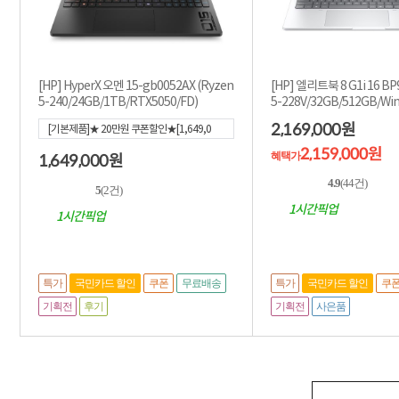
[HP] HyperX 오멘 15-gb0052AX (Ryzen
[HP] 엘리트북 8 G1i 16 BP
5-240/24GB/1TB/RTX5050/FD)
5-228V/32GB/512GB/Win11
제품] ★적립...
2,169,000
원
[기본제품]★ 20만원 쿠폰할인★[1,649,0
00]
2,159,000원
혜택가
1,649,000
원
4.9
(44건)
5
(2건)
1시간픽업
1시간픽업
특가
특가
국민카드 할인
쿠폰
무료배송
국민카드 할인
쿠
기획전
후기
기획전
사은품