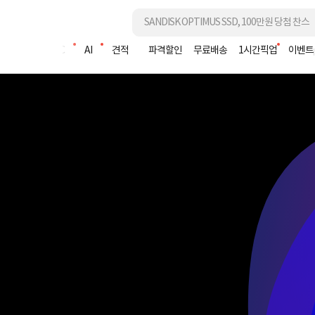
조립PC
AI
견적
파격할인
무료배송
1시간픽업
이벤트