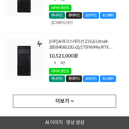
네이버 포인트
하나카드
롯데카드
삼성카드
토스페이
업그레이드/추가
[HP] Ai 워크스테이션 Z2 G1i Ultra9-
285(64GB(32G x2)/1TB NVMe/RTX
5080/1200W/W11PRO) [기본제품]
10,521,000원
5
0건
네이버 포인트
하나카드
롯데카드
삼성카드
토스페이
더보기
AI 이미지 · 영상 생성