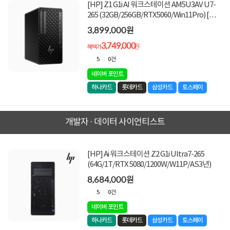
[HP] Z1 G1i AI 워크스테이션 AM5U3AV U7-
265 (32GB/256GB/RTX5060/Win11Pro) [기본
제품]
3,899,000원
3,749,000
원
혜택가
5
0건
네이버 포인트
하나카드
롯데카드
삼성카드
토스페이
개발자 · 데이터 사이언티스트
[HP] Ai 워크스테이션 Z2 G1i Ultra7-265
(64G/1T/RTX 5080/1200W/W11P/AS3년)
8,684,000원
5
0건
네이버 포인트
하나카드
롯데카드
삼성카드
토스페이