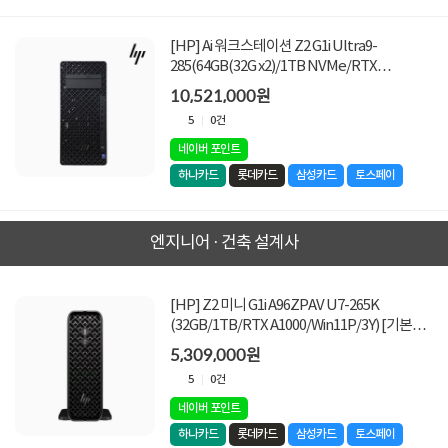
[HP] Ai 워크스테이션 Z2 G1i Ultra9-
285(64GB(32G x2)/1TB NVMe/RTX
5080/1200W/W11PRO) [기본제품]
10,521,000원
5
0건
네이버 포인트
하나카드
롯데카드
삼성카드
토스페이
엔지니어 · 건축 설계사
[HP] Z2 미니 G1i A96ZPAV U7-265K
(32GB/1TB/RTX A1000/Win11P/3Y) [기본제
품]
5,309,000원
5
0건
네이버 포인트
하나카드
롯데카드
삼성카드
토스페이