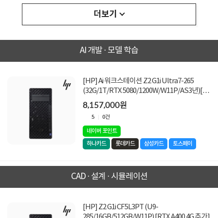
더보기
AI 개발 · 모델 학습
[HP] Ai 워크스테이션 Z2 G1i Ultra7-265
(32G/1T/RTX 5080/1200W/W11P/AS3년)[기
본상품]
8,157,000원
5
0건
네이버 포인트
하나카드
롯데카드
삼성카드
토스페이
CAD · 설계 · 시뮬레이션
[HP] Z2 G1i CF5L3PT (U9-
285/16GB/512GB/W11P) [RTX A400 4G 추가]