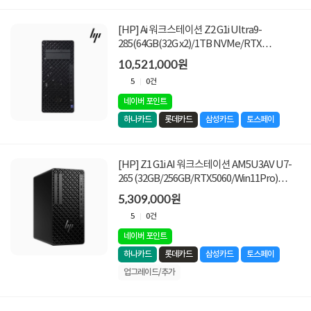
[HP] Ai 워크스테이션 Z2 G1i Ultra9-
285(64GB(32G x2)/1TB NVMe/RTX
5080/1200W/W11PRO) [기본제품]
10,521,000원
5
0건
네이버 포인트
하나카드
롯데카드
삼성카드
토스페이
[HP] Z1 G1i AI 워크스테이션 AM5U3AV U7-
265 (32GB/256GB/RTX5060/Win11Pro)
[64GB 램구성 + 2TB SSD 교체 + 2TB SSD 추
5,309,000원
가]
5
0건
네이버 포인트
하나카드
롯데카드
삼성카드
토스페이
업그레이드/추가