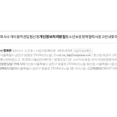
회사소개
이용약관
입점신청
개인정보처리방침
청소년보호정책
협력사
광고안내
찾
㈜ 컴퓨존
대표이사 : 노인호
사업자등록번호 : 106-81-83458
｜
사업자정보확인
서울특별시 금천구 벚꽃로 278 SJ테크노빌
E-mail :
coz_help@compuzone.co.kr
호스팅 제공자 : (
｜
｜
통신판매업신고 : 제 2026-서울금천-0667호
분쟁조정기관 : 소비자보호원, 전자거래분쟁중재
｜
[방문상담·구매·A/S]
가산점:서울특별시 금천구 벚꽃로 278 SJ테크노빌/ 용산점: 서울특별시 용산
[택배A/S접수]
서울특별시 금천구 벚꽃로 278 SJ테크노빌 3층 서비스팀
[고객센터]
1588-8377 (
｜