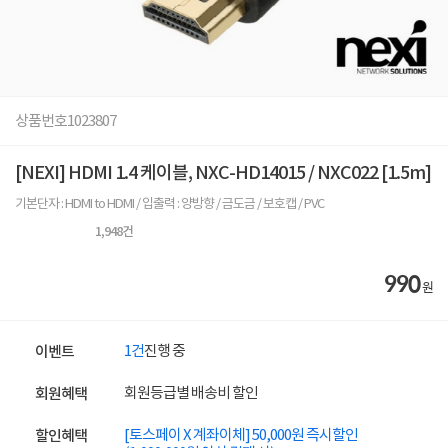
상품번호
1023807
[NEXI] HDMI 1.4 케이블, NXC-HD14015 / NXC022 [1.5m]
기본단자 : HDMI to HDMI / 입출력 : 양방향 / 금도금 / 보호캡 / PVC
1,948
건
990
원
1건
진행 중
이벤트
회원등급별 배송비 할인
회원혜택
[토스페이 X 계좌이체] 50,000원 즉시할인
할인혜택