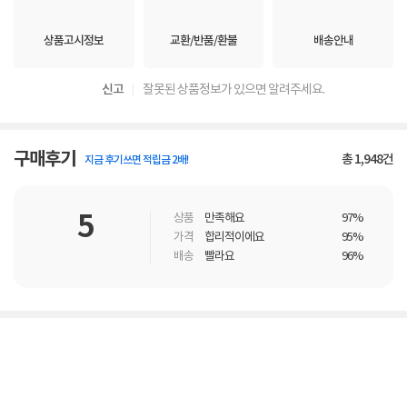
상품고시정보
교환/반품/환불
배송안내
신고
잘못된 상품정보가 있으면 알려주세요.
구매후기
총
1,948
건
지금 후기쓰면 적립금 2배!
5
상품
만족해요
97%
가격
합리적이에요
95%
배송
빨라요
96%