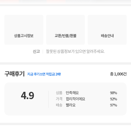
상품고시정보
교환/반품/환불
배송안내
신고
잘못된 상품정보가 있으면 알려주세요.
구매후기
총
1,006
건
지금 후기쓰면 적립금 2배!
4.9
상품
만족해요
98%
가격
합리적이에요
92%
배송
빨라요
97%