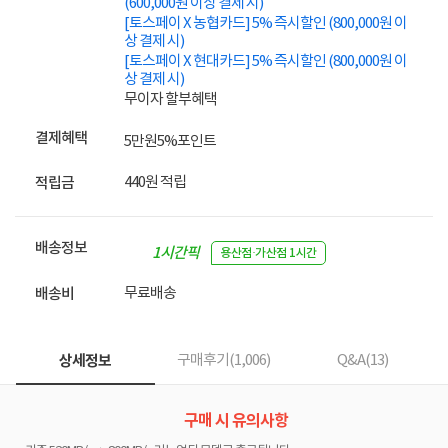
(600,000원 이상 결제 시)
[토스페이 X 농협카드] 5% 즉시할인 (800,000원 이
상 결제 시)
[토스페이 X 현대카드] 5% 즉시할인 (800,000원 이
상 결제 시)
무이자 할부혜택
결제혜택
5만원
5%
포인트
440원 적립
적립금
배송정보
1시간픽
용산점·가산점 1시간
업
무료배송
배송비
상세정보
구매후기(
1,006
)
Q&A(
13
)
구매 시 유의사항