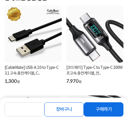
[CableMate] USB-A 2.0 to Type-C
[코드웨이] Type-C to Type-C 100W
3.1 고속 충전케이블, C...
초고속 충전케이블, 전...
1,300
7,970
원
원
장바구니
구매하기