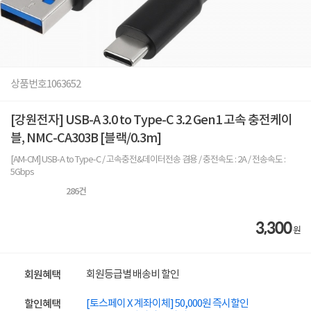
상품번호
1063652
[강원전자] USB-A 3.0 to Type-C 3.2 Gen1 고속 충전케이
블, NMC-CA303B [블랙/0.3m]
[AM-CM] USB-A to Type-C / 고속충전&데이터전송 겸용 / 충전속도 : 2A / 전송속도 :
5Gbps
286
건
3,300
원
회원등급별 배송비 할인
회원혜택
[토스페이 X 계좌이체] 50,000원 즉시할인
할인혜택