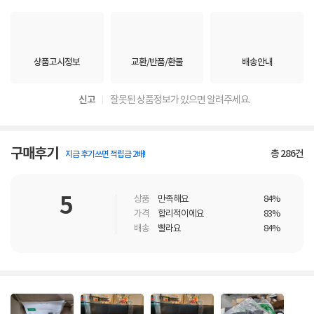
상품고시정보
교환/반품/환불
배송안내
신고
잘못된 상품정보가 있으면 알려주세요.
구매후기
총
286
건
지금 후기쓰면 적립금 2배!
5
상품
만족해요
84%
가격
합리적이에요
83%
배송
빨라요
84%