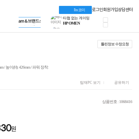
혜택 PACK
Dell 구매 찬스
Apple 기업전용관
로그인
회원가입
상담센터
I'm 코미
프로 에센셜
HP 브랜드스토어
타협 없는 게이밍
LG gram & 브랜드스토어
공식
HP OMEN
Microsoft 브랜드스토어
로지텍
AMD 브랜드스토어
정품 캠페인
Intel 브랜드스토어
틀린정보 수정요청
삼성 키보드&마우스
RAZER 브랜드스토어
10% 쿠폰 할인
Apple 기업전용관
케이블메이트 3분기
케이블 전설이 되다
 / 높이(H): 426mm / 파워 장착:
야식까지 책임진다!
승리를 부르는 오멘
ASUS ROG
탑재PC 보기
공유하기
20주년 한정판
AMD로 시작하는
스마트 오피스환경
상품번호 : 1068416
AI비즈니스 노트북
HP엘리트북/프로북
비즈니스 강자
HP 프로북 4
330
원
리뷰 Npay 증정
MSI 공유기