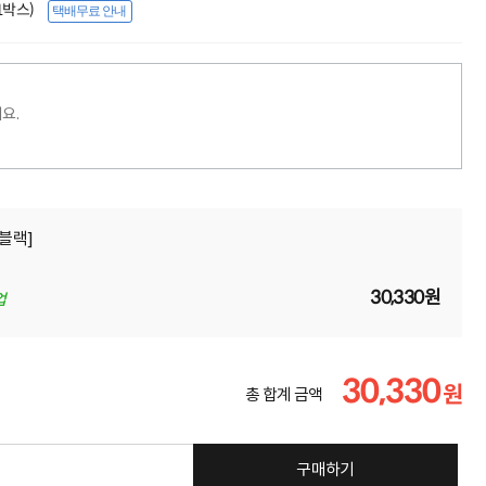
(1박스)
택배무료 안내
요.
[블랙]
30,330원
업
30,330
원
총 합계 금액
구매하기