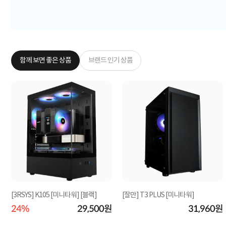
함께 보면 좋은 상품
브랜드 인기 상품
[3RSYS] K105 [미니타워] [블랙]
[잘만] T3 PLUS [미니타워]
원
24%
29,500원
31,960원