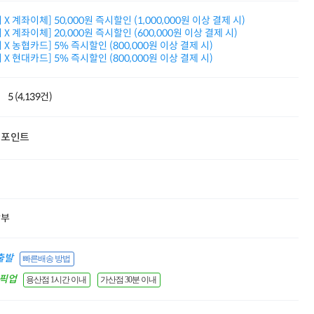
적립금 3% 페이백
X 계좌이체] 50,000원 즉시할인 (1,000,000원 이상 결제 시)
시스코 스위칭허브
X 계좌이체] 20,000원 즉시할인 (600,000원 이상 결제 시)
누적 금액 별
X 농협카드] 5% 즉시할인 (800,000원 이상 결제 시)
적립금 페이백!
X 현대카드] 5% 즉시할인 (800,000원 이상 결제 시)
Dell 구매왕
상품권 30만원
삼성모니터 여름맞이
5 (4,139건)
특별 할인 이벤트
한단계 더 진화한
HAF II 500
포인트
AI 업무환경 완성
HP 워크스테이션
여름맞이 사은품
HP 프로데스크 4
모든 것을 하나로
할부
HP올인원 단독특가
네트워크 자재
혜택 PACK
출발
빠른배송 방법
Dell 구매 찬스
프로 에센셜
간픽업
용산점 1시간 이내
가산점 30분 이내