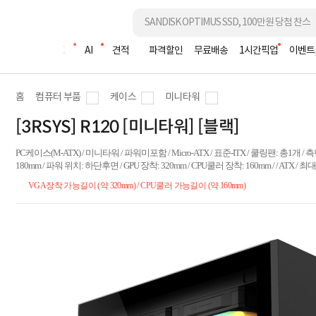
조립PC
AI
견적
파격할인
무료배송
1시간픽업
이벤트
홈
컴퓨터 부품
케이스
미니타워
[3RSYS] R120 [미니타워] [블랙]
PC케이스(M-ATX) / 미니타워 / 파워미포함 / Micro-ATX / 표준-ITX / 쿨링팬: 총1개 / 측면
180mm / 파워 위치: 하단후면 / GPU 장착: 320mm / CPU쿨러 장착: 160mm / / ATX / 최대1
VGA장착 가능길이 (약 320mm) / CPU쿨러 가능길이 (약 160mm)