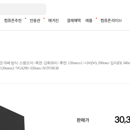
컴퓨존추천
전용관
매거진
결제혜택
래플
컴퓨존 라이브
 개폐 방식: 스윙도어 / 측면: 강화유리 / 후면: 120mm x1 / 너비(W): 200mm / 깊이(D): 340mm
20mmx2 / VGA290~320mm / AUTO RGB
30,
판매가