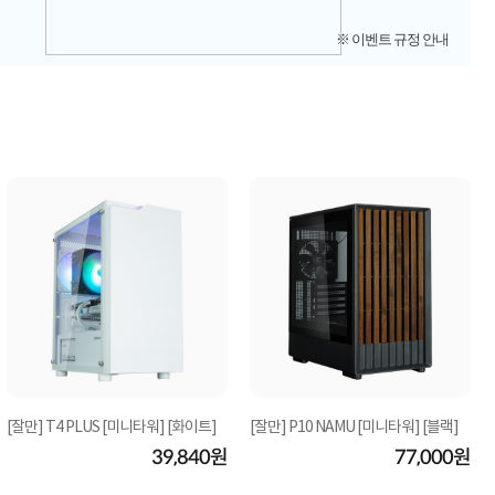
※ 이벤트 규정 안내
[잘만] T4 PLUS [미니타워] [화이트]
[잘만] P10 NAMU [미니타워] [블랙]
39,840원
77,000원