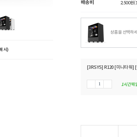
배송비
2,500원
상품을 선택하세
매 시)
[3RSYS] R120 [미니타워] 
1시간픽