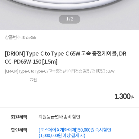
1
/
2
상품번호
1075366
[DRION] Type-C to Type-C 65W 고속 충전케이블, DR-
CC-PD65W-150 [1.5m]
[CM-CM] Type-C to Type-C / 고속충전&데이터전송 겸용 / 전원공급 : 65W
72
건
1,300
원
회원등급별 배송비 할인
회원혜택
[토스페이 X 계좌이체] 50,000원 즉시할인
할인혜택
(1,000,000원 이상 결제 시)