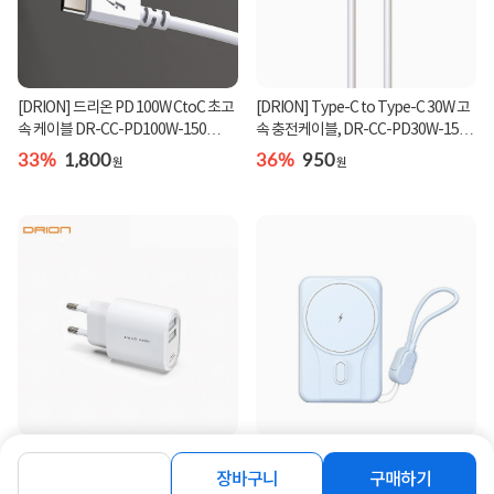
[DRION] 드리온 PD 100W CtoC 초고
[DRION] Type-C to Type-C 30W 고
속 케이블 DR-CC-PD100W-150
속 충전케이블, DR-CC-PD30W-150
[1.5M]
[화이트/1.5m]
33%
1,800
36%
950
원
원
[DRION] 15W 고속 맥세이프 배터리
[DRION] 드리온 가정용 충전기 2.1A
(스트랩 키링 포함) 10000mAh [D-
USB2구 [화이트] [케이블 미포함]
장바구니
구매하기