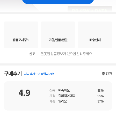
상품고시정보
교환/반품/환불
배송안내
신고
잘못된 상품정보가 있으면 알려주세요.
구매후기
총
72
건
지금 후기쓰면 적립금 2배!
4.9
상품
만족해요
93%
가격
합리적이에요
95%
배송
빨라요
97%