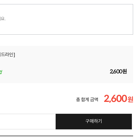
요.
-레드라인]
2,600원
업
2,600
원
총 합계 금액
구매하기