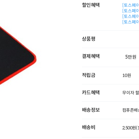
할인혜택
[토스페이 
[토스페이 
[토스페이 
[토스페이 
상품평
결제혜택
5만원
적립금
10원
카드혜택
무이자 
배송정보
컴퓨존배
배송비
2,500원