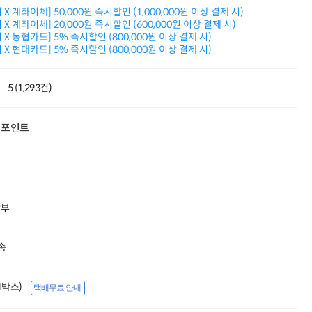
적립금 3% 페이백
X 계좌이체] 50,000원 즉시할인 (1,000,000원 이상 결제 시)
시스코 스위칭허브
X 계좌이체] 20,000원 즉시할인 (600,000원 이상 결제 시)
X 농협카드] 5% 즉시할인 (800,000원 이상 결제 시)
누적 금액 별
X 현대카드] 5% 즉시할인 (800,000원 이상 결제 시)
적립금 페이백!
Dell 구매왕
상품권 30만원
5 (1,293건)
삼성모니터 여름맞이
특별 할인 이벤트
한단계 더 진화한
포인트
HAF II 500
AI 업무환경 완성
HP 워크스테이션
여름맞이 사은품
HP 프로데스크 4
모든 것을 하나로
할부
HP올인원 단독특가
네트워크 자재
혜택 PACK
송
Dell 구매 찬스
프로 에센셜
(1박스)
택배무료 안내