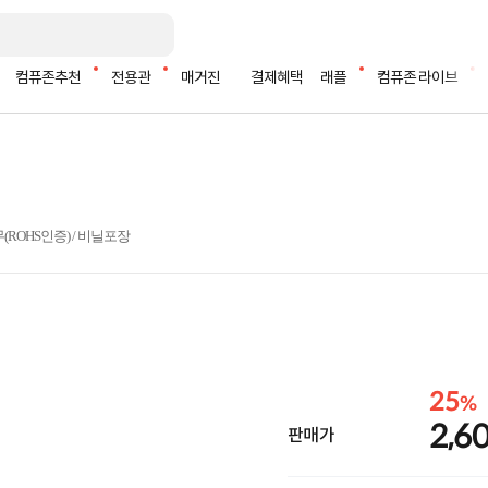
컴퓨존추천
전용관
매거진
결제혜택
래플
컴퓨존 라이브
무(ROHS인증) / 비닐포장
25
%
2,6
판매가