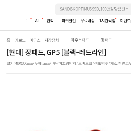
조립PC
AI
견적
파격할인
무료배송
1시간픽업
이벤트
홈
마우스패드
장패드
키보드ㆍ마우스ㆍ저장장치
[현대] 장패드, GP5 [블랙-레드라인]
크기:780X300mm / 두께:5mm / 바닥미끄럼방지 / 오버로크 / 생활방수 / 재질:천연고