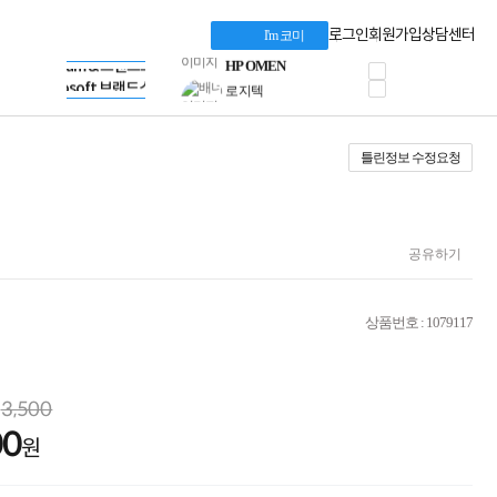
혜택 PACK
Dell 구매 찬스
Apple 기업전용관
로그인
회원가입
상담센터
I'm 코미
프로 에센셜
HP 브랜드스토어
타협 없는 게이밍
LG gram & 브랜드스토어
공식
HP OMEN
Microsoft 브랜드스토어
로지텍
AMD 브랜드스토어
정품 캠페인
Intel 브랜드스토어
틀린정보 수정요청
삼성 키보드&마우스
RAZER 브랜드스토어
10% 쿠폰 할인
Apple 기업전용관
케이블메이트 3분기
케이블 전설이 되다
야식까지 책임진다!
공유하기
승리를 부르는 오멘
ASUS ROG
20주년 한정판
상품번호 : 1079117
AMD로 시작하는
스마트 오피스환경
AI비즈니스 노트북
HP엘리트북/프로북
3,500
비즈니스 강자
00
HP 프로북 4
원
리뷰 Npay 증정
MSI 공유기