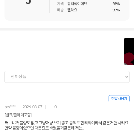
5
가격
합리적이에요
93%
배송
빨라요
99%
한달 사용기
pss****
2026-08-07
0
[벌크/쿨러 미포함]
써보니까 불량도 없고 그냥저냥 쓰기 좋고 금액도 합리적이라서 같은거만 시켜요
만약 불량이었으면 다른걸로 바꿨을거같은데 저는...