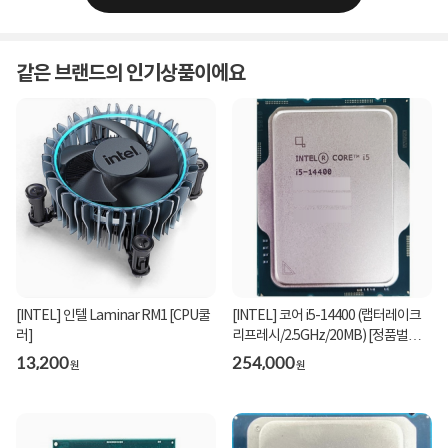
같은 브랜드의 인기상품이에요
[INTEL] 인텔 Laminar RM1 [CPU쿨
[INTEL] 코어 i5-14400 (랩터레이크
러]
리프레시/2.5GHz/20MB) [정품벌크/
쿨러미포함]
13,200
254,000
원
원