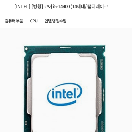
[INTEL] [병행] 코어 i5-14400 (14세대/ 랩터레이크
리프레시/ 2.5GHz) [벌크/쿨러 미포함]
컴퓨터 부품
CPU
인텔 병행수입