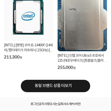
[INTEL] [병행] 코어 i5-14400F (14세
대/ 랩터레이크 리프레시/ 2.5GHz) [벌
크/쿨러 ...
211,300
[INTEL] 인텔 코어 Ultra 5 프로세서
원
225 (애로우레이크) [정품벌크/쿨러미
포함]
255,000
원
동일 브랜드 상품 더보기
로그인
공지사항
오시는길
회사소개
PC버전