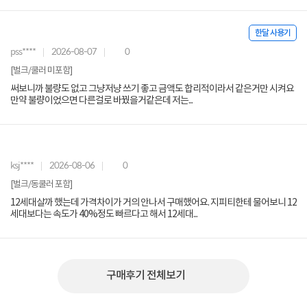
한달 사용기
pss****
2026-08-07
0
[벌크/쿨러 미포함]
써보니까 불량도 없고 그냥저냥 쓰기 좋고 금액도 합리적이라서 같은거만 시켜요
만약 불량이었으면 다른걸로 바꿨을거같은데 저는...
ksj****
2026-08-06
0
[벌크/동쿨러 포함]
12세대살까 했는데 가격차이가 거의 안나서 구매했어요. 지피티한테 물어보니 12
세대보다는 속도가 40%정도 빠르다고 해서 12세대...
구매후기 전체보기