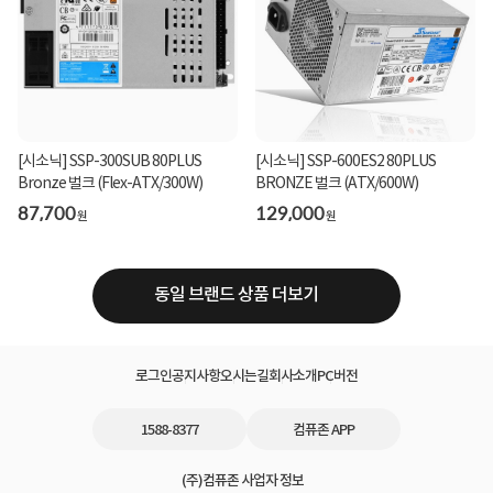
[시소닉] SSP-300SUB 80PLUS
[시소닉] SSP-600ES2 80PLUS
Bronze 벌크 (Flex-ATX/300W)
BRONZE 벌크 (ATX/600W)
87,700
129,000
원
원
동일 브랜드 상품 더보기
로그인
공지사항
오시는길
회사소개
PC버전
1588-8377
컴퓨존 APP
(주)컴퓨존 사업자 정보