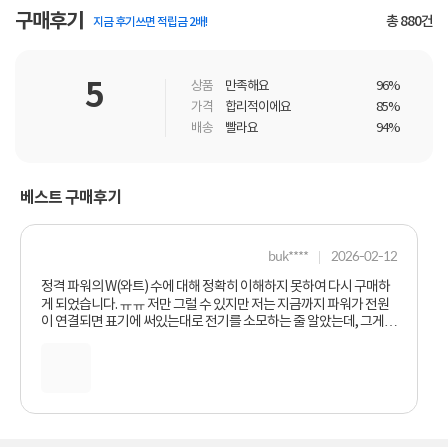
구매후기
총
880
건
지금 후기쓰면 적립금 2배!
5
상품
만족해요
96%
가격
합리적이에요
85%
배송
빨라요
94%
베스트 구매후기
buk****
2026-02-12
정격 파워의 W(와트) 수에 대해 정확히 이해하지 못하여 다시 구매하
게 되었습니다. ㅠㅠ 저만 그럴 수 있지만 저는 지금까지 파워가 전원
이 연결되면 표기에 써있는대로 전기를 소모하는 줄 알았는데, 그게아
니라 표기된 용량만큼 피크로 공급한다는 것을 이파워를 구입하면서
알게 되었습니다. ㅠㅠ 그리고 재정적 여유가 있으시다면 파워의 최대
공급 용량의 50%로 변환시에 파워 부품의 수명과 전기세가 오히려
적어진다니 알고 계시면 좋을듯 합니다. 이제 PBO를 못 맞춰 발생했
던 프리징이 없어지겠네요.!