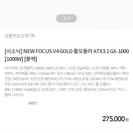
1
/
4
상품번호
1176778
[시소닉] NEW FOCUS V4 GOLD 풀모듈러 ATX3.1 GX-1000
[1000W] [블랙]
ATX 파워 / 정격출력: 1000W / 80 PLUS 골드 / +12V 싱글레일 / +12V 가용률: 99% / 액티
브PFC / PF(역률): 99% / 135mm 팬 / 깊이: 140mm / 무상 10년 / [커넥터] 풀모듈러 / 메인
전원: 24핀(20+4) / 보조전원: 8핀(4+4) 2개 / PCIe 16핀(12+4): 12V2x6 1개 / PCIe 8핀(6+2):
3개 / SATA: 8개 / IDE 4핀: 3개 / [부가기능] 팬리스모드 / 자 / ATX / 풀 모듈러 /
800~1199W / Gold(골드) / 보증10년↑ / 24핀 / 3개 / 6개 / 8핀(4+4) / 135mm이상 / 박스 /
블랙 / ATX 3.1
880
건
275,000
원