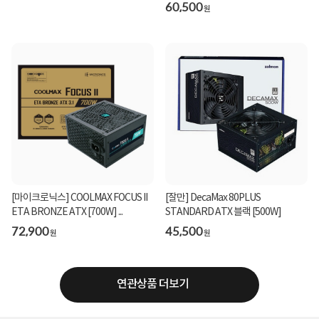
60,500
원
[잘만] DecaMax 80PLUS
[마이크로닉스] COOLMAX FOCUS II
STANDARD ATX 블랙 [500W]
ETA BRONZE ATX [700W] ...
45,500
72,900
원
원
연관상품 더보기