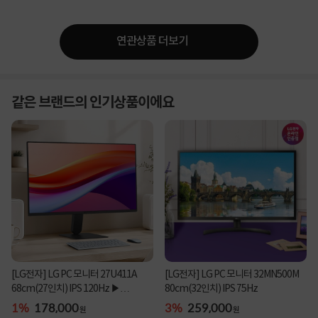
연관상품 더보기
같은 브랜드의 인기상품이에요
[LG전자] LG PC 모니터 27U411A
[LG전자] LG PC 모니터 32MN500M
68cm(27인치) IPS 120Hz ▶
80cm(32인치) IPS 75Hz
27MR400 후속 제품 ◀
1%
178,000
3%
259,000
원
원