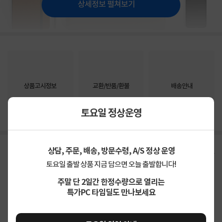
상세정보 펼쳐보기
상품고시정보
교환/반품/환불
배송안내
토요일 정상운영
신고
잘못된 상품정보가 있으면 알려주세요.
구매후기
상담, 주문, 배송, 방문수령, A/S 정상 운영
총
1,583
건
지금 후기쓰면 적립금 2배!
토요일 출발 상품 지금 담으면 오늘 출발합니다!
주말 단 2일간 한정수량으로 열리는
4.9
상품
만족해요
97%
특가PC 타임딜도 만나보세요
가격
합리적이에요
93%
배송
빨라요
98%