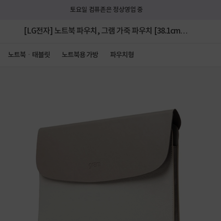
토요일 컴퓨존은 정상영업 중
[LG전자] 노트북 파우치, 그램 가죽 파우치 [38.1cm]
▶ [15형] ◀
노트북ㆍ태블릿
노트북용 가방
파우치형