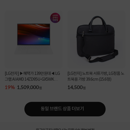
[LG전자] ▶혜택가 139만원대◀ LG
[LG전자] 노트북 서류가방, LG정품 노
그램 AI AMD 14ZD95U-GX5WK
트북용 가방 39.6cm (15.6형)
(Ryzen AI 5 435/16GB/...
19%
1,509,000
14,500
원
원
동일 브랜드 상품 더보기