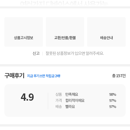
상품고시정보
교환/반품/환불
배송안내
신고
잘못된 상품정보가 있으면 알려주세요.
구매후기
총
157
건
지금 후기쓰면 적립금 2배!
4.9
상품
만족해요
98%
가격
합리적이에요
97%
배송
빨라요
97%