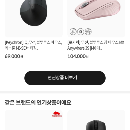
[Keychron] 유,무선,블루투스 마우스,
[로지텍] 무선, 블루투스 광 마우스 MX
키크론 M5 SE 버티컬...
Anywhere 3S [MX 애...
69,000
104,000
원
원
연관상품 더보기
같은 브랜드의 인기상품이에요