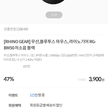
1
/
2
상품번호
1186443
[RHINO GEAR] 무선,블루투스 마우스, 라이노기어 RG-
BM50 저소음 블랙
무선/블루투스 마우스 / 광 / 3버튼+1휠 / 1600dpi / 감도(dpi)변환 / AAA건전지 교체형(배
터리포함) / 수신기 2.4Ghz 어댑터
157
건
47%
3,900
7,400
원
1건
진행 중
이벤트
회원등급별 배송비 할인
회원혜택