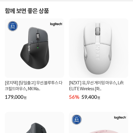
함께 보면 좋은 상품
[로지텍] [당일출고] 무선.블루투스 다
[NZXT] 유,무선 게이밍 마우스, Lift
크필드마우스, MX Ma...
ELITE Wireless [화...
179,000
56%
59,400
원
원