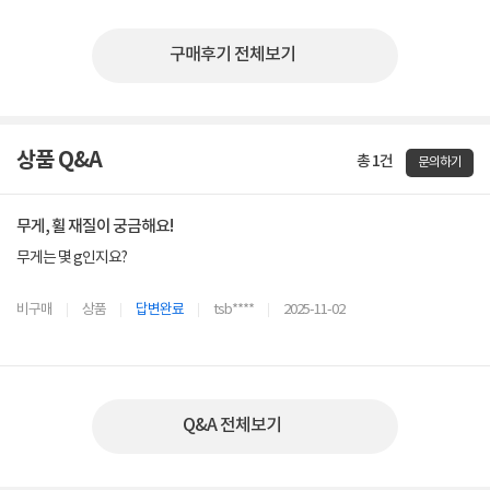
구매후기 전체보기
상품 Q&A
총 1건
문의하기
무게, 휠 재질이 궁금해요!
무게는 몇 g인지요?
휠 재질이 고무인가요? 플라스틱인가요?
비구매
상품
답변완료
tsb****
2025-11-02
궁금해요!
Q&A 전체보기