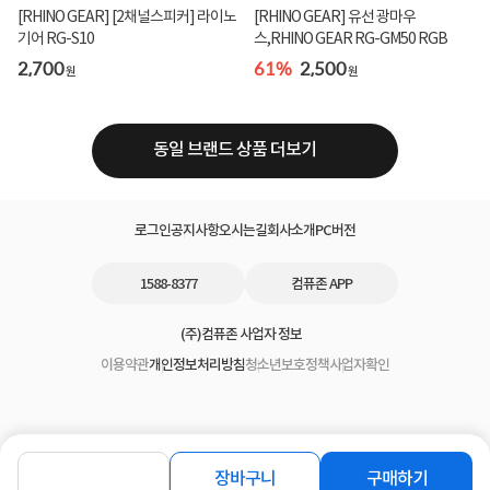
[RHINO GEAR] [2채널스피커] 라이노
[RHINO GEAR] 유선 광마우
기어 RG-S10
스,RHINO GEAR RG-GM50 RGB
2,700
61%
2,500
원
원
동일 브랜드 상품 더보기
로그인
공지사항
오시는길
회사소개
PC버전
1588-8377
컴퓨존 APP
(주)컴퓨존 사업자 정보
이용약관
개인정보처리방침
청소년보호정책
사업자확인
장바구니
구매하기