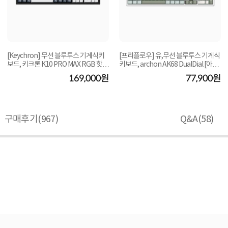
[Keychron] 무선 블루투스 기계식키
[프리플로우] 유,무선 블루투스 기계식
보드, 키크론 K10 PRO MAX RGB 핫스
키보드, archon AK68 DualDial [아콘
왑 풀배열 키...
AK68 듀...
169,000원
77,900원
구매후기(
967
)
Q&A(
58
)