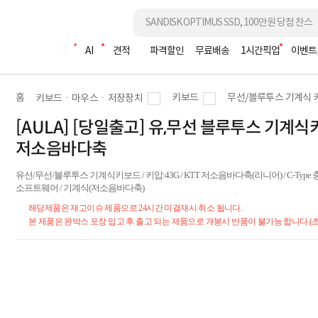
조립PC
AI
견적
파격할인
무료배송
1시간픽업
이벤트
홈
키보드
무선/블루투스 기계식 
키보드ㆍ마우스ㆍ저장장치
[AULA] [당일출고] 유,무선 블루투스 기계식키
저소음바다축
유선/무선/블루투스 기계식키보드 / 키압:43G / KTT 저소음바다축(리니어) / C-Typ
소프트웨어 / 기계식(저소음바다축)
해당제품은 재고이슈 제품으로 24시간 미결재시 취소 됩니다.
본 제품은 완박스 포장 입고 후 출고 되는 제품으로 개봉시 반품이 불가능 합니다.(