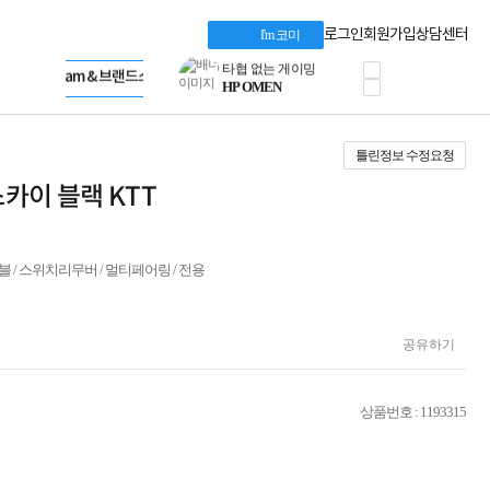
혜택 PACK
Dell 구매 찬스
Apple 기업전용관
로그인
회원가입
상담센터
I'm 코미
프로 에센셜
HP 브랜드스토어
타협 없는 게이밍
LG gram & 브랜드스토어
공식
HP OMEN
Microsoft 브랜드스토어
로지텍
AMD 브랜드스토어
정품 캠페인
Intel 브랜드스토어
틀린정보 수정요청
삼성 키보드&마우스
RAZER 브랜드스토어
10% 쿠폰 할인
Apple 기업전용관
스카이 블랙 KTT
케이블메이트 3분기
케이블 전설이 되다
야식까지 책임진다!
승리를 부르는 오멘
이블 / 스위치리무버 / 멀티페어링 / 전용
ASUS ROG
20주년 한정판
AMD로 시작하는
공유하기
스마트 오피스환경
AI비즈니스 노트북
HP엘리트북/프로북
상품번호 : 1193315
비즈니스 강자
HP 프로북 4
리뷰 Npay 증정
MSI 공유기