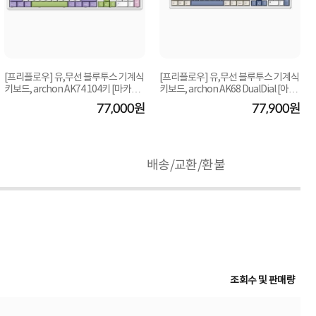
[프리플로우] 유,무선 블루투스 기계식
[프리플로우] 유,무선 블루투스 기계식
키보드, archon AK74 104키 [마카롱,
키보드, archon AK68 DualDial [아콘
저소음 ...
AK68 듀...
77,000원
77,900원
배송/교환/환불
조회수 및 판매량