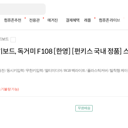
컴퓨존추천
전용관
매거진
결제혜택
래플
컴퓨존 라이브
키보드
보드, 독거미 F108 [한영] [펀키스 국내 정품] 
e 충전 / 동시키입력 / 무한키입력 / 멀티미디어 / RGB 백라이트 / 플라스틱커버 / 탈착형 케
초기불량 가능)
무료배송