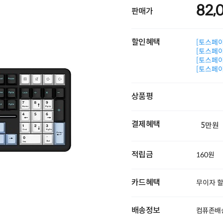
82,
판매가
할인혜택
[토스페이 
[토스페이 
[토스페이 
[토스페이 
상품평
결제혜택
5만원
적립금
160원
카드혜택
무이자 
배송정보
컴퓨존배