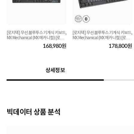
[로지텍] 무선.블루투스 기계식 키보드,
[로지텍] 무선.블루투스 기계식 키보드,
MX Mechanical (MX 메카니컬) [로지
MX Mechanical (MX 메카니컬) [로지
텍코리아...
텍코리아...
원
168,980원
178,800원
상세정보
빅데이터 상품 분석