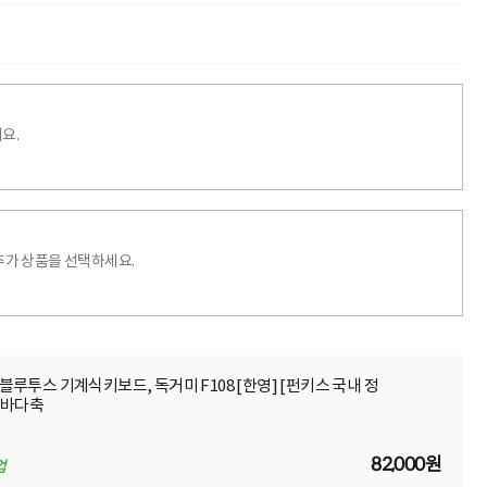
요.
추가 상품을 선택하세요.
선 블루투스 기계식키보드, 독거미 F108 [한영] [펀키스 국내 정
음바다축
82,000원
업