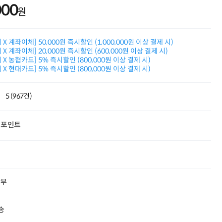
000
적립금 3% 페이백
원
시스코 스위칭허브
누적 금액 별
적립금 페이백!
X 계좌이체] 50,000원 즉시할인 (1,000,000원 이상 결제 시)
Dell 구매왕
X 계좌이체] 20,000원 즉시할인 (600,000원 이상 결제 시)
상품권 30만원
X 농협카드] 5% 즉시할인 (800,000원 이상 결제 시)
삼성모니터 여름맞이
X 현대카드] 5% 즉시할인 (800,000원 이상 결제 시)
특별 할인 이벤트
한단계 더 진화한
HAF II 500
5 (967건)
AI 업무환경 완성
HP 워크스테이션
포인트
여름맞이 사은품
HP 프로데스크 4
모든 것을 하나로
HP올인원 단독특가
네트워크 자재
혜택 PACK
할부
Dell 구매 찬스
프로 에센셜
송