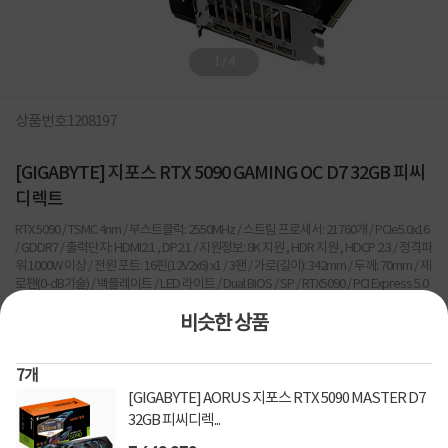
1
/
4
상품번호
1208197
[GIGABYTE] 지포스 RTX 5090 GAMING OC D7 32GB 피씨
디렉트
RTX 5090 / TSMC 4nm / 부스트클럭: 2550MHz / 스트림 프로세서: 21760개 / PCIe5.0x16
/ GDDR7 / 출력단자: HDMI2.1 , DP2.1 / 지원정보: 8K 지원 , HDR 지원 , HDCP 2.3 / 정격파
워 1000W 이상 / 전원 포트: 16핀(12V2x6) x1 / 3팬 / 가로(길이): 342mm / 두께: 70mm / 제
로팬(0-dB기술) / 백플레이트 / LED 라이트 / Dual BIOS / SP / RTX5090 / PCI Express 5.0
x16 / 32GB / 512bit / 일반 / 1개 / 3개 / HDMIx1개 / DisplayPortx3개 / 16핀(12VHPWR) /
VGA290mm초과 / 1000W / LED-LIGHT / 팬3개 / 히트파이프+팬 / 방열판+팬(일반) / 방열
비슷한 상품
판(무소음)
29
건
7
개
[GIGABYTE] AORUS 지포스 RTX 5090 MASTER D7
7,499,000
원
32GB 피씨디렉...