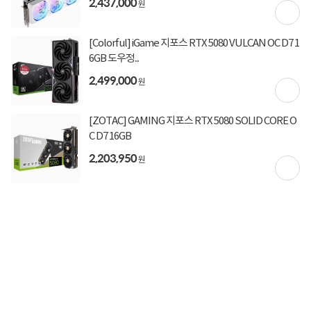
2,437,000
원
무료배송
배송비
[Colorful] iGame 지포스 RTX 5080 VULCAN OC D7 1
상세정보
구매후기(
29
)
Q&A(
3
)
6GB 도우정...
2,499,000
원
구매 시 유의사항
[ZOTAC] GAMING 지포스 RTX 5080 SOLID CORE O
VGA길이 (약 342mm)
C D7 16GB
2,203,950
원
상세정보를
확대
해서 볼 수 있습니다.
GeForce RTX 5090
구매 전 꼭 확인해야 하는 체크 포인트