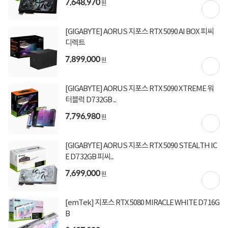
7,648,970
원
1건
진행 중
이벤트
[GIGABYTE] AORUS 지포스 RTX 5090 AI BOX 피씨
[토스페이 X 계좌이체] 50,000원 즉시할인
할인혜택
디렉트
(1,000,000원 이상 결제 시)
7,899,000
[토스페이 X 계좌이체] 20,000원 즉시할인
원
(600,000원 이상 결제 시)
[토스페이 X 농협카드] 5% 즉시할인 (800,000원 이
상 결제 시)
[GIGABYTE] AORUS 지포스 RTX 5090 XTREME 워
[토스페이 X 현대카드] 5% 즉시할인 (800,000원 이
터블럭 D7 32GB ...
상 결제 시)
7,796,980
무이자 할부혜택
원
결제혜택
5만원
5%
[GIGABYTE] AORUS 지포스 RTX 5090 STEALTH IC
E D7 32GB 피씨...
15,000원 적립
적립금
7,699,000
원
미정
입고일
[emTek] 지포스 RTX 5080 MIRACLE WHITE D7 16G
B
배송정보
특가운송
오늘 출발
빠른배송 방법