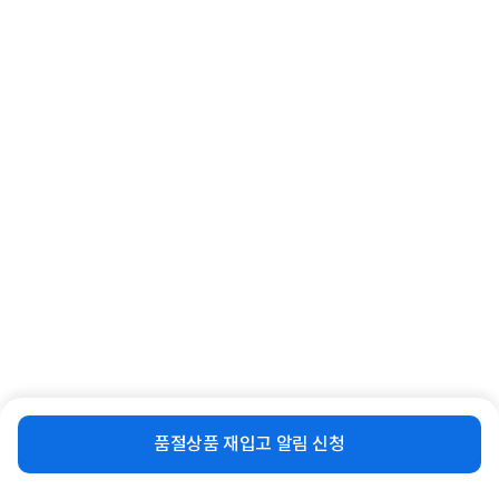
함께 보면 좋은 상품
[GIGABYTE] 지포스 RTX 5080
[GIGABYTE] 지포스 RTX 5070 Ti
GAMING OC D7 16GB 제이씨현
GAMING OC D7 16GB 제이씨...
2,248,000
1,679,000
원
원
비슷한 상품
재입고 알림 신청
품절상품 재입고 알림 신청