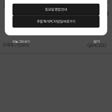
[GIGABYTE] 라데온 RX 9070 XT GA
[GIGABYTE] 라데온 RX 7600 GAMIN
MING OC D6 16GB 피씨디렉트
G OC D6 8GB 제이씨현
토요일 영업 안내
1,499,000원
479,000원
주말 특가PC 타임딜 바로가기
닫기
오늘 그만 보기
구매후기(
597
)
Q&A(
101
)