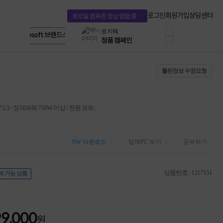
프로 에센셜
Apple 기업전용관
타협 없는 게이밍
HP 브랜드스토어
로그인
회원가입
상담센터
토요일 컴퓨존 정상 영업 중
HP OMEN
LG gram & 브랜드스토어
로지텍
Microsoft 브랜드스토어
공식
정품 캠페인
AMD 브랜드스토어
삼성 키보드&마우스
Intel 브랜드스토어
10% 쿠폰 할인
RAZER 브랜드스토어
틀린정보 수정요청
케이블메이트 3분기
Apple 기업전용관
케이블 전설이 되다
야식까지 책임진다!
승리를 부르는 오멘
DCP 2.3 / 정격파워 750W 이상 / 전원 포트:
ASUS ROG
20주년 한정판
AMD로 시작하는
스마트 오피스환경
SW 다운로드
탑재PC 보기
공유하기
AI비즈니스 노트북
HP엘리트북/프로북
비즈니스 강자
상품번호 : 1217151
매 가능 상품
HP 프로북 4
리뷰 Npay 증정
MSI 공유기
적립금 3% 페이백
99,000
원
시스코 스위칭허브