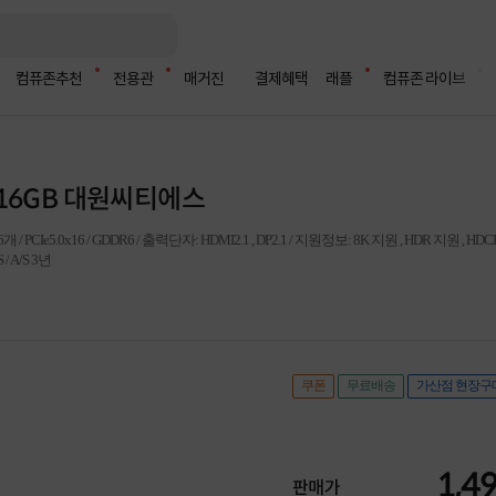
컴퓨존추천
전용관
매거진
결제혜택
래플
컴퓨존 라이브
D6 16GB 대원씨티에스
/ PCIe5.0x16 / GDDR6 / 출력단자: HDMI2.1 , DP2.1 / 지원정보: 8K 지원 , HDR 지원 , H
/ A/S 3년
쿠폰
무료배송
가산점 현장구
1,4
판매가