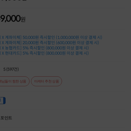
누적 금액 별
적립금 페이백!
49,000
Dell 구매왕
원
상품권 30만원
삼성모니터 여름맞이
특별 할인 이벤트
X 계좌이체] 50,000원 즉시할인 (1,000,000원 이상 결제 시)
한단계 더 진화한
X 계좌이체] 20,000원 즉시할인 (600,000원 이상 결제 시)
HAF II 500
X 농협카드] 5% 즉시할인 (800,000원 이상 결제 시)
AI 업무환경 완성
X 현대카드] 5% 즉시할인 (800,000원 이상 결제 시)
HP 워크스테이션
여름맞이 사은품
HP 프로데스크 4
5 (597건)
모든 것을 하나로
HP올인원 단독특가
객님들이 찜한 상품
마케터 추천 상품
네트워크 자재
혜택 PACK
Dell 구매 찬스
내
프로 에센셜
포인트