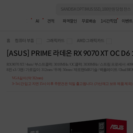
조립PC
AI
견적
파격할인
무료배송
1시간픽업
이벤트
홈
컴퓨터 부품
그래픽카드
AMD 그래픽카드
[ASUS] PRIME 라데온 RX 9070 XT OC 
RX 9070 XT / 4nm / 부스트클럭: 3010MHz / OC클럭: 3030MHz / 스트림 프로세서: 4096개 
8핀 x3 / 3팬 / 가로길이: 312mm / 두께: 50mm / 제로팬0dB기술 / 백플레이트 / Dual BIOS 
VGA길이 (약 312mm)
3~5시간 입고 지연 15시 이후 주문건은 익일 출고됩니다. (가산재고 보유 제품 제외)