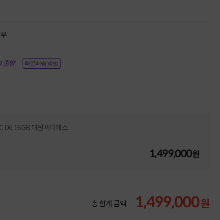
할부
 출발
빠른배송 방법
 OC D6 16GB 대원씨티에스
1,499,000
원
1,499,000
원
총 합계 금액