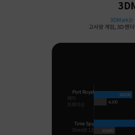
3D
3DMark
고사양 게임, 3D 렌
Port Royal
18,000
레이
6,100
트레이싱
Time Spy
DirectX 12
10,600