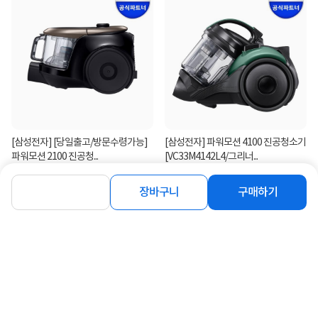
[삼성전자] [당일출고/방문수령가능]
[삼성전자] 파워모션 4100 진공청소기
파워모션 2100 진공청...
[VC33M4142L4/그리너...
19%
170,700
23%
210,800
원
원
장바구니
구매하기
연관상품 더보기
같은 브랜드의 인기상품이에요