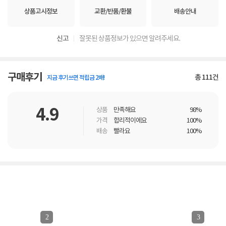
상품고시정보
교환/반품/환불
배송안내
신고
잘못된 상품정보가 있으면 알려주세요.
구매후기
총
111
건
지금 후기쓰면 적립금 2배!
4.9
상품
만족해요
98%
가격
합리적이에요
100%
배송
빨라요
100%
2
3