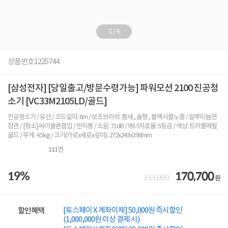
1
/
4
상품번호
1225744
[삼성전자] [당일출고/방문수령가능] 파워모션 2100 진공청
소기 [VC33M2105LD/골드]
진공청소기 / 유선 / 코드길이: 6m / 보조브러쉬: 틈새 , 솔형 , 플렉시블노즐 / 알루미늄연
장관 / [청소] 싸이클론흡입 / 먼지통 / 소음: 71dB / 에너지효율: 5등급 / 색상: 트러플메탈
골드 / 무게: 4.5kg / 크기(가로x세로x깊이): 272x243x398mm
111
건
19%
170,700
211,000
원
[토스페이 X 계좌이체] 50,000원 즉시할인
할인혜택
(1,000,000원 이상 결제 시)