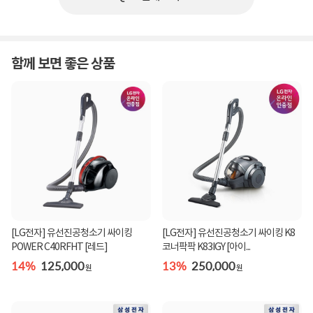
함께 보면 좋은 상품
[LG전자] 유선진공청소기 싸이킹
[LG전자] 유선진공청소기 싸이킹 K8
POWER C40RFHT [레드]
코너팍팍 K83IGY [아이...
14%
125,000
13%
250,000
원
원