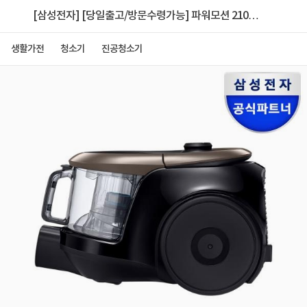
[삼성전자] [당일출고/방문수령가능] 파워모션 2100
진공청소기 [VC33M2105LD/골드]
생활가전
청소기
진공청소기