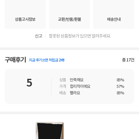
상품고시정보
교환/반품/환불
배송안내
신고
잘못된 상품정보가 있으면 알려주세요.
구매후기
총
17
건
지금 후기쓰면 적립금 2배!
5
상품
만족해요
85%
가격
합리적이에요
57%
배송
빨라요
85%