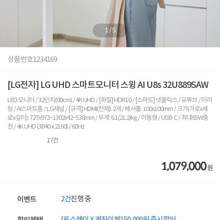
1
/
5
상품번호
1234169
[LG전자] LG UHD 스마트모니터 스윙 AI U8s 32U889SAW
LED 모니터 / 32인치(80cm) / 4K UHD / [화질] HDR10 / [스마트] 넷플릭스 / 유튜브 / 미러
링 / AI스마트홈 / LG채널 / [규격] HDMI(전체): 2개 / 베사홀: 100x100mm / 크기(가로x세
로x깊이): 727x973~1302x42~538mm / 무게: 6.1(21.2)kg / 이동형 / USB-C / 최대65W충
전 / 4K UHD (3840 x 2160) / 60Hz
17
건
1,079,000
원
2건
진행 중
이벤트
[토스페이 X 계좌이체] 50,000원 즉시할인