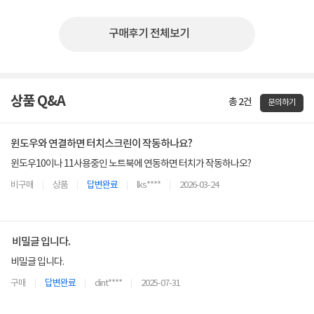
구매후기 전체보기
상품 Q&A
총 2건
문의하기
윈도우와 연결하면 터치스크린이 작동하나요?
윈도우10이나 11사용중인 노트북에 연동하면 터치가 작동하나오?
비구매
상품
답변완료
lks****
2026-03-24
비밀글 입니다.
비밀글 입니다.
구매
답변완료
dint****
2025-07-31