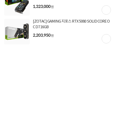
1,323,000
상세정보
구매후기(
155
)
Q&A(
5
)
원
구매 시 유의사항
[ZOTAC] GAMING 지포스 RTX 5080 SOLID CORE O
C D7 16GB
VGA길이 (약 197mm)
2,203,950
원
상세정보를
확대
해서 볼 수 있습니다.
GeForce RTX 5060
구매 전 꼭 확인해야 하는 체크 포인트
Point 1
3DMark
*
점수로 알아보는 그래픽카드 성능