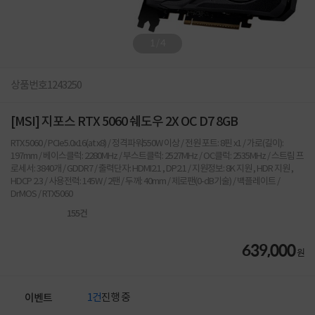
1
/
4
상품번호
1243250
[MSI] 지포스 RTX 5060 쉐도우 2X OC D7 8GB
RTX 5060 / PCIe5.0x16(at x8) / 정격파워550W 이상 / 전원 포트: 8핀 x1 / 가로(길이):
197mm / 베이스클럭: 2280MHz / 부스트클럭: 2527MHz / OC클럭: 2535MHz / 스트림 프
로세서: 3840개 / GDDR7 / 출력단자: HDMI2.1 , DP2.1 / 지원정보: 8K 지원 , HDR 지원 ,
HDCP 2.3 / 사용전력: 145W / 2팬 / 두께: 40mm / 제로팬(0-dB기술) / 백플레이트 /
DrMOS / RTX5060
155
건
639,000
원
1건
진행 중
이벤트