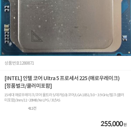
상품번호
1280871
[INTEL] 인텔 코어 Ultra 5 프로세서 225 (애로우레이크)
[정품벌크/쿨러미포함]
15세대 애로우레이크/코어 울트라 5/데카(10) 코어/LGA 1851/3.0 ~ 3.9 GHz/벌크 (쿨러
미포함)/3nm/11~20MB/Xe LPG / 3년AS
412
건
255,000
원