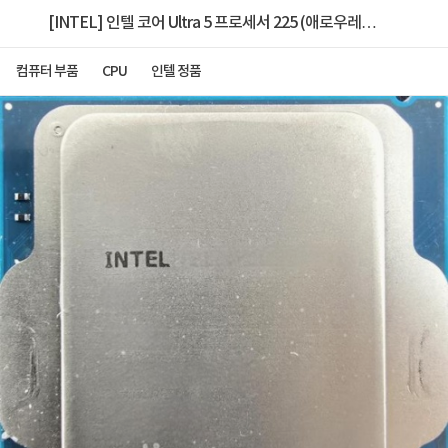
[INTEL] 인텔 코어 Ultra 5 프로세서 225 (애로우레이
크) [정품벌크/쿨러미포함]
컴퓨터 부품
CPU
인텔 정품