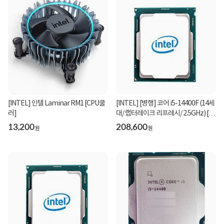
[INTEL] 인텔 Laminar RM1 [CPU쿨
[INTEL] [병행] 코어 i5-14400F (14세
러]
대/ 랩터레이크 리프레시/ 2.5GHz) [벌
크/쿨러 ...
13,200
208,600
원
원