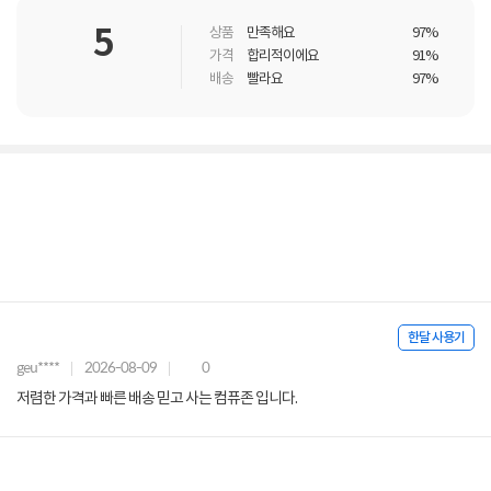
5
상품
만족해요
97%
가격
합리적이에요
91%
배송
빨라요
97%
한달 사용기
geu****
2026-08-09
0
저렴한 가격과 빠른 배송 믿고 사는 컴퓨존 입니다.