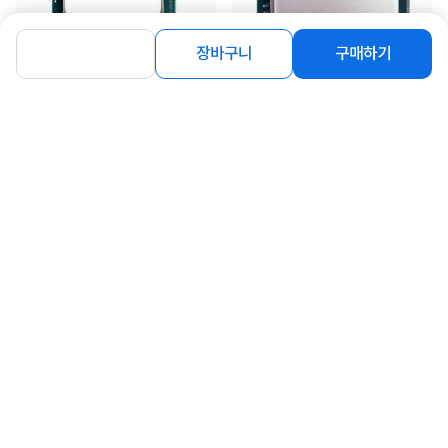
장바구니
구매하기
[INTEL] [병행] 코어 i5-14400 (14세
[INTEL] 코어 i5-14400 (랩터레이크
대/ 랩터레이크 리프레시/ 2.5GHz) [벌
리프레시/2.5GHz/20MB) [정품벌크/
크/쿨러 ...
쿨러미포함]
242,500
254,000
원
원
동일 브랜드 상품 더보기
로그인
공지사항
오시는길
회사소개
PC버전
1588-8377
컴퓨존 APP
(주)컴퓨존 사업자 정보
이용약관
개인정보처리방침
청소년보호정책
사업자확인