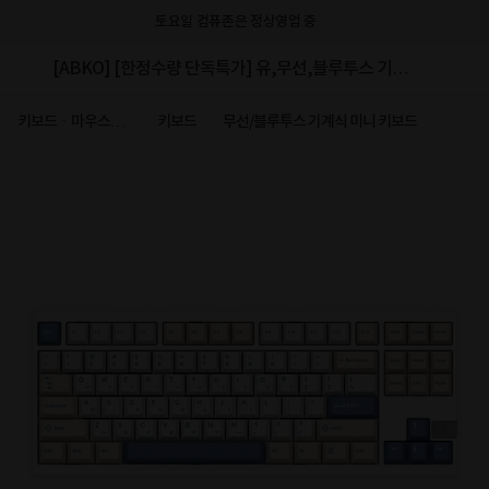
토요일 컴퓨존은 정상영업 중
[ABKO] [한정수량 단독특가] 유,무선,블루투스 기계
식 키보드, AR88 알루미늄 [텐키리스] Duck축 화이트
키보드ㆍ마우스ㆍ
키보드
무선/블루투스 기계식 미니 키보드
저장장치