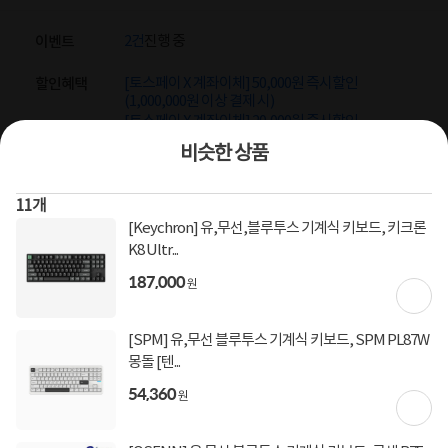
2건
진행 중
이벤트
[토스페이 X 계좌이체] 50,000원 즉시할인
할인혜택
(1,000,000원 이상 결제 시)
[토스페이 X 계좌이체] 20,000원 즉시할인
(600,000원 이상 결제 시)
비슷한 상품
[토스페이 X 농협카드] 5% 즉시할인 (800,000원 이
상 결제 시)
[토스페이 X 현대카드] 5% 즉시할인 (800,000원 이
11
개
상 결제 시)
[Keychron] 유,무선,블루투스 기계식 키보드, 키크론
무이자 할부혜택
K8 Ultr...
결제혜택
5만원
5%
포인트
187,000
원
100원 적립
적립금
[SPM] 유,무선 블루투스 기계식 키보드, SPM PL87W
미정
입고일
몽돌 [텐...
54,360
원
컴퓨존배송
배송정보