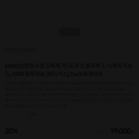
1
/
5
상품번호
1292330
[ABKO] [한정수량 단독특가] 유,무선,블루투스 기계식 키보
드, AR88 알루미늄 [텐키리스] Duck축 화이트
유선/무선/블루투스 기계식 미니키보드/키압:45G/동시키입력/무한키입력/멀티미디어/
매크로S/W/스위치리무버/플라스틱커버/USB 동글어댑터/교체용스위치3개(동일
축)/USB-A to USB-C 케이블/키캡리무버/교체용스위치(동일축3개)/키보드전용커버/키
캡 리무버/여분 스위치/스위치&키캡 리무버/멀티페어링/전용 소프트웨어/유선연결키
보드사용/RGB LED 백라이트/높낮이 조절
64
건
20%
99,000
125,000
원