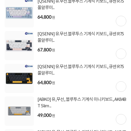
[QSENN] 유.무선.블루투스 기계식 키보드, 큐센 R75
무료배송
배송비
풀알루미...
64,800
원
상세정보
구매후기(
64
)
Q&A(
15
)
[QSENN] 유.무선.블루투스 기계식 키보드, 큐센 R75
풀알루미...
67,800
원
상세정보를
확대
해서 볼 수 있습니다.
[QSENN] 유.무선.블루투스 기계식 키보드, 큐센 R75
풀알루미...
64,800
원
[ABKO] 유,무선, 블루투스 기계식 미니키보드, AK84B
T Slim ...
49,000
원