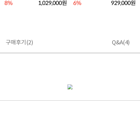
품]★오직 컴퓨...
★오직 컴퓨존에...
8%
1,029,000원
6%
929,000원
구매후기(
2
)
Q&A(
4
)