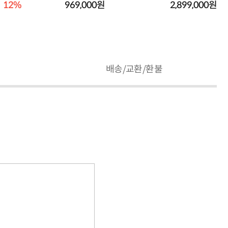
ro) [기본제품]
TO제품]★오직 컴...
12%
969,000원
2,899,000원
배송/교환/환불