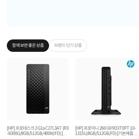
함께 보면 좋은 상품
브랜드 인기 상품
4
[HP] 프로데스크 2 G1a C27L3AT (R3
[HP] 프로미니 260 G9 9D3T0PT (i3-
-8300G/8GB/512GB/400W/FD) [기
1315U/8GB/512GB/FD) [기본제품]