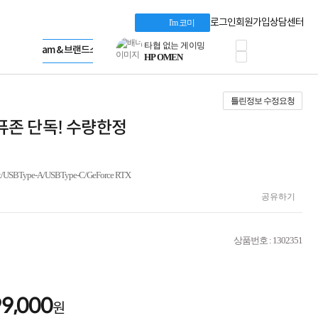
혜택 PACK
Dell 구매 찬스
Apple 기업전용관
로그인
회원가입
상담센터
I'm 코미
프로 에센셜
HP 브랜드스토어
타협 없는 게이밍
LG gram & 브랜드스토어
공식
HP OMEN
Microsoft 브랜드스토어
로지텍
AMD 브랜드스토어
정품 캠페인
Intel 브랜드스토어
틀린정보 수정요청
삼성 키보드&마우스
RAZER 브랜드스토어
10% 쿠폰 할인
Apple 기업전용관
★컴퓨존 단독! 수량한정
케이블메이트 3분기
케이블 전설이 되다
야식까지 책임진다!
승리를 부르는 오멘
e-A/USBType-C/GeForce RTX
ASUS ROG
공유하기
20주년 한정판
AMD로 시작하는
스마트 오피스환경
상품번호 : 1302351
AI비즈니스 노트북
HP엘리트북/프로북
비즈니스 강자
HP 프로북 4
99,000
리뷰 Npay 증정
원
MSI 공유기