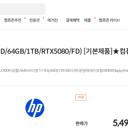
컴퓨존추천
전용관
매거진
결제혜택
래플
컴퓨존 라이브
00X3D/64GB/1TB/RTX5080/FD) [기본제품]
MD 라이젠 7/기타(AMD)/1TB SSD 이하/운영체제미포함/HDMI/DisplayPort/USBTyp
쿠폰
5,4
판매가