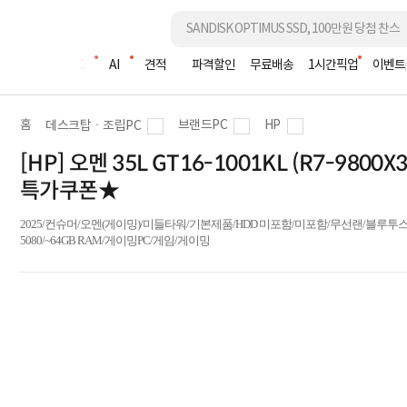
조립PC
AI
견적
파격할인
무료배송
1시간픽업
이벤트
홈
브랜드PC
HP
데스크탑ㆍ조립PC
[HP] 오멘 35L GT16-1001KL (R7-98
특가쿠폰★
2025/컨슈머/오멘(게이밍)/미들타워/기본제품/HDD 미포함/미포함/무선랜/블루투스/ODD미포함/A
5080/~64GB RAM/게이밍PC/게임/게이밍