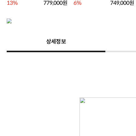
본제품]★오직 컴...
★오직 컴퓨존에...
원
13%
779,000원
6%
749,000원
상세정보