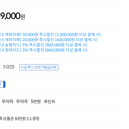
적립금 3% 페이백
시스코 스위칭허브
49,000
누적 금액 별
원
적립금 페이백!
Dell 구매왕
상품권 30만원
X 계좌이체] 50,000원 즉시할인 (1,000,000원 이상 결제 시)
삼성모니터 여름맞이
X 계좌이체] 20,000원 즉시할인 (600,000원 이상 결제 시)
특별 할인 이벤트
X 농협카드] 5% 즉시할인 (800,000원 이상 결제 시)
X 현대카드] 5% 즉시할인 (800,000원 이상 결제 시)
한단계 더 진화한
HAF II 500
AI 업무환경 완성
5 (2건)
HP 워크스테이션
지금 후기 쓰면 적립금 2배!
여름맞이 사은품
HP 프로데스크 4
내
모든 것을 하나로
HP올인원 단독특가
네트워크 자재
혜택 PACK
무이자
무이자
5만원
포인트
Dell 구매 찬스
프로 에센셜
 상품권 10만원 1:1 증정