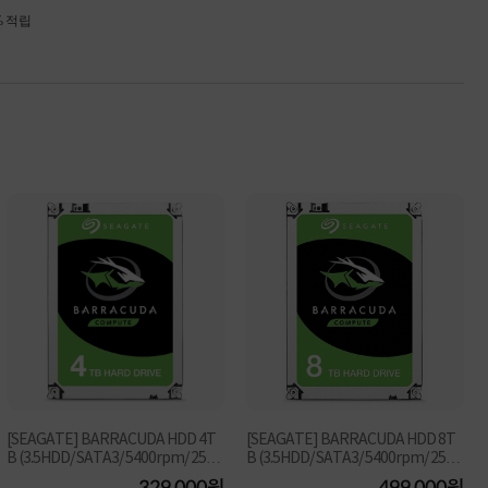
% 적립
[SEAGATE] BARRACUDA HDD 4T
[SEAGATE] BARRACUDA HDD 8T
B (3.5HDD/ SATA3/ 5400rpm/ 256M
B (3.5HDD/ SATA3/ 5400rpm/ 256M
B/ SMR+MTC) [단일]
B/ SMR+MTC) ★ 플래티...