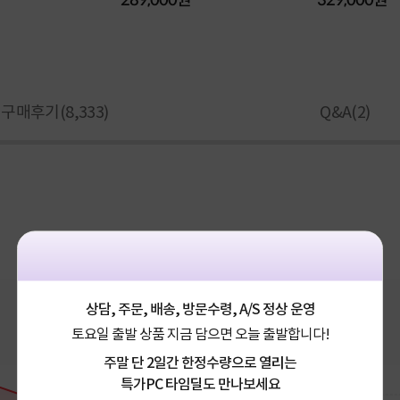
289,000원
329,000원
구매후기(
8,333
)
Q&A(
2
)
상담, 주문, 배송, 방문수령, A/S 정상 운영
토요일 출발 상품 지금 담으면 오늘 출발합니다!
주말 단 2일간 한정수량으로 열리는
특가PC 타임딜도 만나보세요