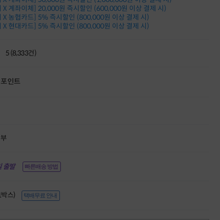
적립금 3% 페이백
X 계좌이체] 20,000원 즉시할인 (600,000원 이상 결제 시)
시스코 스위칭허브
X 농협카드] 5% 즉시할인 (800,000원 이상 결제 시)
X 현대카드] 5% 즉시할인 (800,000원 이상 결제 시)
누적 금액 별
적립금 페이백!
Dell 구매왕
5 (8,333건)
상품권 30만원
삼성모니터 여름맞이
특별 할인 이벤트
포인트
한단계 더 진화한
HAF II 500
AI 업무환경 완성
HP 워크스테이션
여름맞이 사은품
HP 프로데스크 4
할부
모든 것을 하나로
HP올인원 단독특가
네트워크 자재
 출발
빠른배송 방법
혜택 PACK
Dell 구매 찬스
프로 에센셜
(1박스)
택배무료 안내