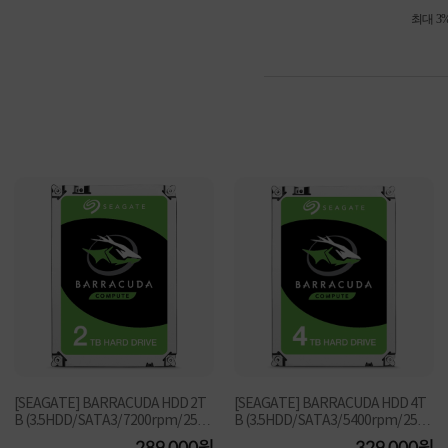
최대 3
[SEAGATE] BARRACUDA HDD 2T
[SEAGATE] BARRACUDA HDD 4T
B (3.5HDD/ SATA3/ 7200rpm/ 256M
B (3.5HDD/ SATA3/ 5400rpm/ 256M
B/ SMR+MTC)[단일]
B/ SMR+MTC )[단일]