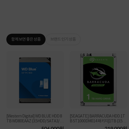
함께 보면 좋은 상품
브랜드 인기 상품
[Western Digital] WD BLUE HDD 8
[SEAGATE] BARRACUDA HDD 1T
TB WD80EAAZ (3.5HDD/ SATA3/ 56
B ST1000DM014 패키지|1TB (3.5H
40rpm/ 256MB/ CMR)
DD/ SATA3/ 7200rpm/ 256M...