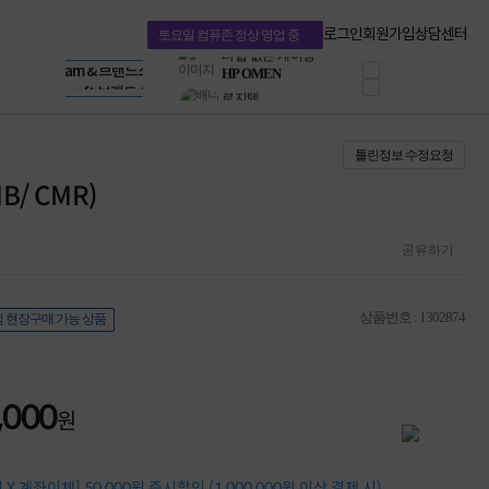
혜택 PACK
Dell 구매 찬스
Apple 기업전용관
로그인
회원가입
상담센터
토요일 컴퓨존 정상 영업 중
프로 에센셜
HP 브랜드스토어
타협 없는 게이밍
LG gram & 브랜드스토어
공식
HP OMEN
Microsoft 브랜드스토어
로지텍
AMD 브랜드스토어
정품 캠페인
Intel 브랜드스토어
틀린정보 수정요청
삼성 키보드&마우스
RAZER 브랜드스토어
10% 쿠폰 할인
Apple 기업전용관
MB/ CMR)
케이블메이트 3분기
케이블 전설이 되다
야식까지 책임진다!
공유하기
승리를 부르는 오멘
ASUS ROG
20주년 한정판
상품번호 : 1302874
 현장구매 가능 상품
AMD로 시작하는
스마트 오피스환경
AI비즈니스 노트북
HP엘리트북/프로북
,000
비즈니스 강자
원
HP 프로북 4
리뷰 Npay 증정
MSI 공유기
X 계좌이체] 50,000원 즉시할인 (1,000,000원 이상 결제 시)