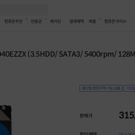
컴퓨존추천
전용관
매거진
결제혜택
래플
컴퓨존 라이브
WD40EZZX (3.5HDD/ SATA3/ 5400rpm/ 128
용산점 현장구매 가능 상품
가산점
315
판매가
할인혜택
[토스페이 