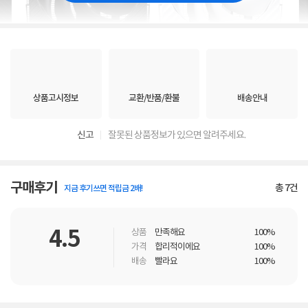
상품고시정보
교환/반품/환불
배송안내
신고
잘못된 상품정보가 있으면 알려주세요.
구매후기
총
7
건
지금 후기쓰면 적립금 2배!
4.5
상품
만족해요
100%
가격
합리적이에요
100%
배송
빨라요
100%