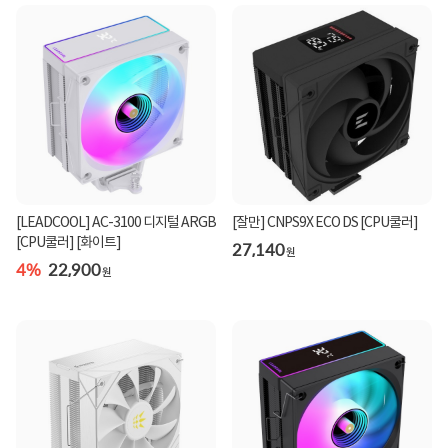
[LEADCOOL] AC-3100 디지털 ARGB
[잘만] CNPS9X ECO DS [CPU쿨러]
[CPU쿨러] [화이트]
27,140
원
4%
22,900
원