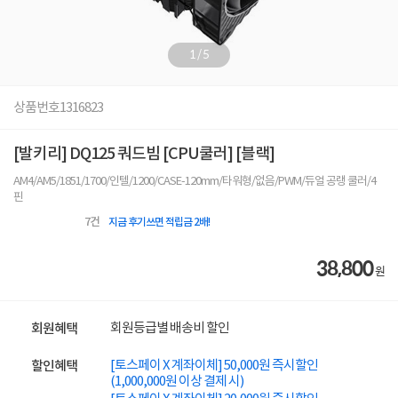
1
/
5
상품번호
1316823
[발키리] DQ125 쿼드빔 [CPU쿨러] [블랙]
AM4/AM5/1851/1700/인텔/1200/CASE-120mm/타워형/없음/PWM/듀얼 공랭 쿨러/4
핀
7
건
지금 후기쓰면 적립금 2배!
38,800
원
회원등급별 배송비 할인
회원혜택
[토스페이 X 계좌이체] 50,000원 즉시할인
할인혜택
(1,000,000원 이상 결제 시)