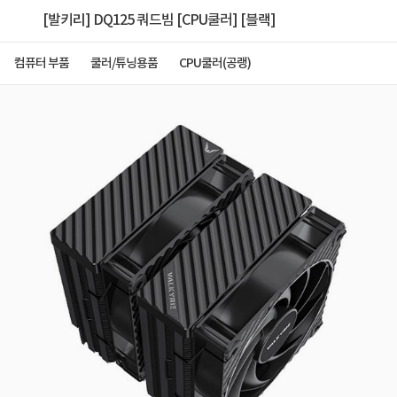
[발키리] DQ125 쿼드빔 [CPU쿨러] [블랙]
컴퓨터 부품
쿨러/튜닝용품
CPU쿨러(공랭)