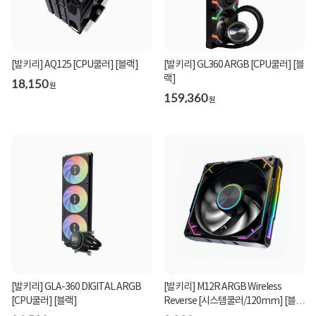
[발키리] AQ125 [CPU쿨러] [블랙]
[발키리] GL360 ARGB [CPU쿨러] [블
랙]
18,150
원
159,360
원
[발키리] GLA-360 DIGITAL ARGB
[발키리] M12R ARGB Wireless
[CPU쿨러] [블랙]
Reverse [시스템쿨러/120mm] [블
랙]