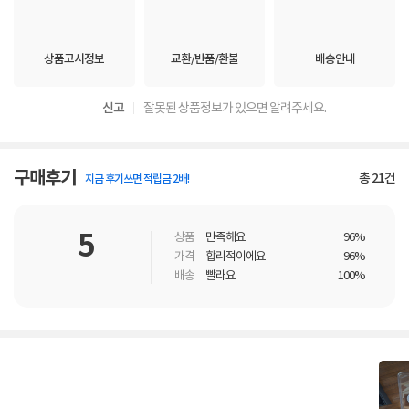
상품고시정보
교환/반품/환불
배송안내
신고
잘못된 상품정보가 있으면 알려주세요.
구매후기
총
21
건
지금 후기쓰면 적립금 2배!
5
상품
만족해요
96%
가격
합리적이에요
96%
배송
빨라요
100%