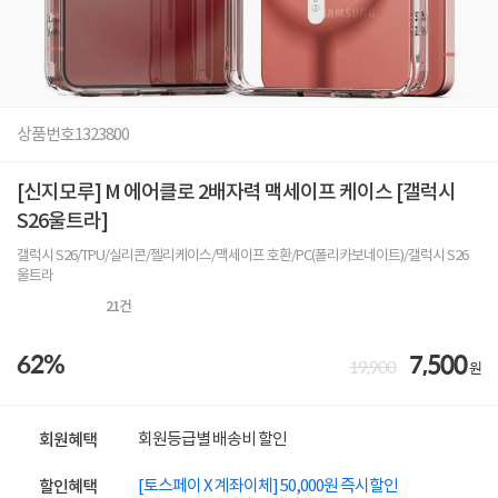
상품번호
1323800
[신지모루] M 에어클로 2배자력 맥세이프 케이스 [갤럭시
S26울트라]
갤럭시 S26/TPU/실리콘/젤리케이스/맥세이프 호환/PC(폴리카보네이트)/갤럭시 S26
울트라
21
건
62%
7,500
19,900
원
회원등급별 배송비 할인
회원혜택
[토스페이 X 계좌이체] 50,000원 즉시할인
할인혜택