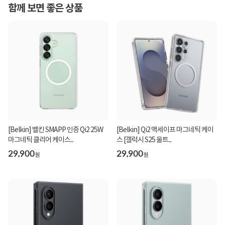
함께 보면 좋은 상품
[Belkin] 벨킨 SMAPP 인증 Qi2 25W
[Belkin] Qi2 맥세이프 마그네틱 케이
마그네틱 클리어 케이스...
스 [갤럭시 S25 울트...
29,900
29,900
원
원