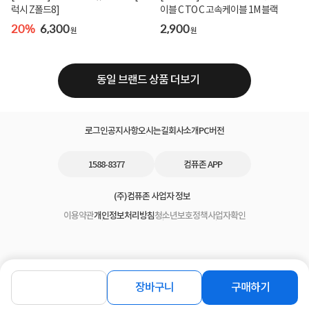
럭시 Z폴드8]
이블 C TO C 고속케이블 1M 블랙
20%
6,300
2,900
원
원
동일 브랜드 상품 더보기
로그인
공지사항
오시는길
회사소개
PC버전
1588-8377
컴퓨존 APP
(주)컴퓨존 사업자 정보
이용약관
개인정보처리방침
청소년보호정책
사업자확인
장바구니
구매하기