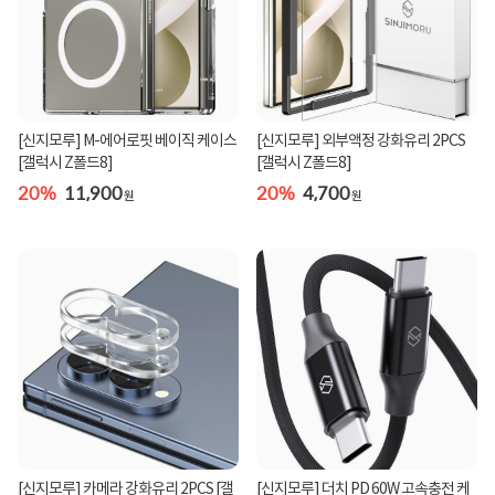
[신지모루] M-에어로핏 베이직 케이스
[신지모루] 외부액정 강화유리 2PCS
[갤럭시 Z폴드8]
[갤럭시 Z폴드8]
20%
11,900
20%
4,700
원
원
[신지모루] 카메라 강화유리 2PCS [갤
[신지모루] 더치 PD 60W 고속충전 케