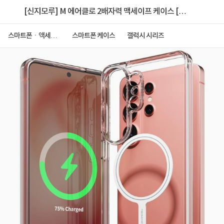
[신지모루] M 에어클로 2배자력 맥세이프 케이스 [갤
럭시S26울트라]
스마트폰ㆍ액세서
스마트폰 케이스
갤럭시 시리즈
리