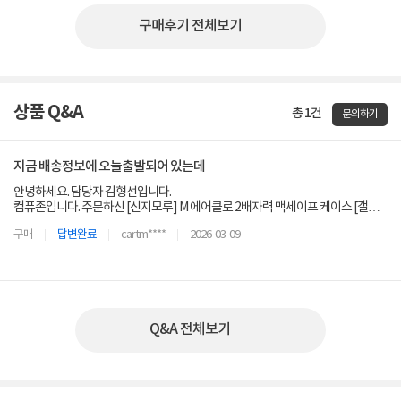
구매후기 전체보기
상품 Q&A
총 1건
문의하기
지금 배송정보에 오늘출발되어 있는데
안녕하세요. 담당자 김형선입니다.
컴퓨존입니다. 주문하신 [신지모루] M 에어클로 2배자력 맥세이프 케이스 [갤럭
시S26울트라] 이제품이 입고지연으로 3월13일 금요일에 입고후 발송 됩니다. 이
구매
답변완료
cartm****
2026-03-09
점 양해 부탁 드립니다.
이 메세지는 뭔가요
Q&A 전체보기