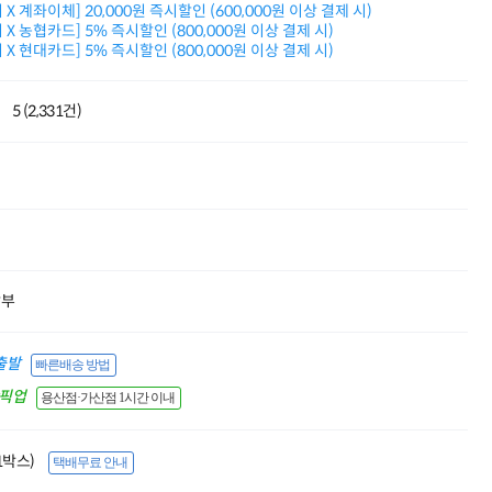
X 계좌이체] 20,000원 즉시할인 (600,000원 이상 결제 시)
적립금 3% 페이백
X 농협카드] 5% 즉시할인 (800,000원 이상 결제 시)
시스코 스위칭허브
X 현대카드] 5% 즉시할인 (800,000원 이상 결제 시)
누적 금액 별
적립금 페이백!
Dell 구매왕
5 (2,331건)
상품권 30만원
삼성모니터 여름맞이
특별 할인 이벤트
한단계 더 진화한
HAF II 500
AI 업무환경 완성
HP 워크스테이션
여름맞이 사은품
HP 프로데스크 4
할부
모든 것을 하나로
HP올인원 단독특가
출발
빠른배송 방법
네트워크 자재
혜택 PACK
간픽업
용산점·가산점 1시간 이내
Dell 구매 찬스
프로 에센셜
(1박스)
택배무료 안내