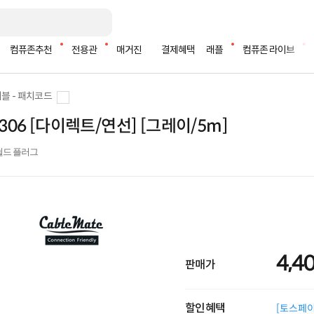
컴퓨존추천
전용관
매거진
결제혜택
래플
컴퓨존 라이브
블 - 패치코드
M1306 [다이렉트/연선] [그레이/5m]
 / 쉴드 플러그
4,4
판매가
할인혜택
[토스페이 