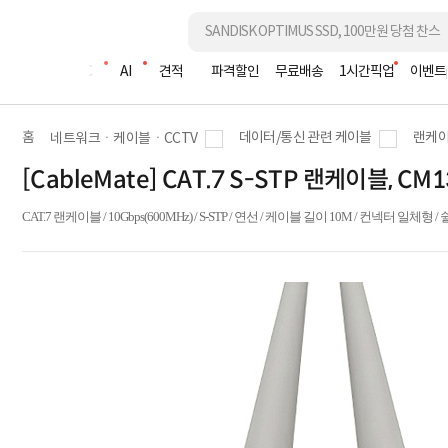
조립PC
AI
견적
파격할인
무료배송
1시간픽업
이벤트
홈
데이터/통신 관련 케이블
랜케이
네트워크ㆍ케이블ㆍCCTV
[CableMate] CAT.7 S-STP 랜케이블, C
CAT.7 랜케이블 / 10Gbps(600MHz) / S-STP / 연선 / 케이블 길이 10M / 컨넥터 일체형