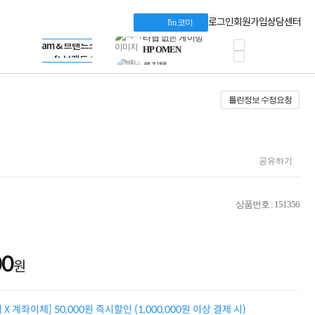
혜택 PACK
Dell 구매 찬스
Apple 기업전용관
로그인
회원가입
상담센터
I'm 코미
프로 에센셜
HP 브랜드스토어
타협 없는 게이밍
LG gram & 브랜드스토어
공식
HP OMEN
Microsoft 브랜드스토어
로지텍
AMD 브랜드스토어
정품 캠페인
Intel 브랜드스토어
틀린정보 수정요청
삼성 키보드&마우스
RAZER 브랜드스토어
10% 쿠폰 할인
Apple 기업전용관
케이블메이트 3분기
케이블 전설이 되다
야식까지 책임진다!
공유하기
승리를 부르는 오멘
ASUS ROG
20주년 한정판
상품번호 : 151356
AMD로 시작하는
스마트 오피스환경
AI비즈니스 노트북
HP엘리트북/프로북
00
원
비즈니스 강자
HP 프로북 4
리뷰 Npay 증정
X 계좌이체] 50,000원 즉시할인 (1,000,000원 이상 결제 시)
MSI 공유기