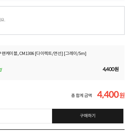
요.
-STP 랜케이블, CM1306 [다이렉트/연선] [그레이/5m]
4,400원
업
4,400
원
총 합계 금액
구매하기