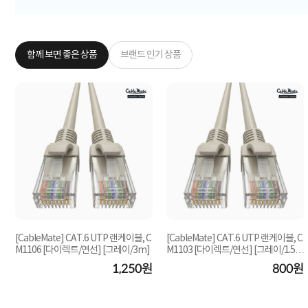
함께 보면 좋은 상품
브랜드 인기 상품
[CableMate] CAT.6 UTP 랜케이블, C
[CableMate] CAT.6 UTP 랜케이블, C
M1106 [다이렉트/연선] [그레이/3m]
M1103 [다이렉트/연선] [그레이/1.5
m]
원
1,250원
800원