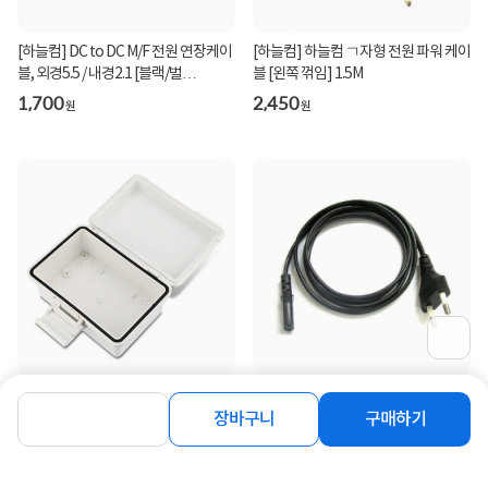
[하늘컴] DC to DC M/F 전원 연장케이
[하늘컴] 하늘컴 ㄱ자형 전원 파워 케이
블, 외경5.5 / 내경2.1 [블랙/벌
블 [왼쪽 꺾임] 1.5M
크/1.5m]
1,700
2,450
원
원
[하늘컴] CCTV 방수 하이박스 [화이
[하늘컴] 국산 8자 ㅡ자형 전원 파워케
트] [소(小)] [150 x 100 x 80mm]
이블, AC 250V / 2.5A [블랙/벌
장바구니
구매하기
크/0.8m]
2,910
1,100
원
원