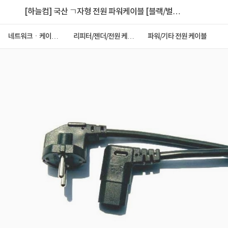
[하늘컴] 국산 ㄱ자형 전원 파워케이블 [블랙/벌
크/1.5m]
네트워크ㆍ케이블
리피터/젠더/전원 케이
파워/기타 전원 케이블
ㆍCCTV
블