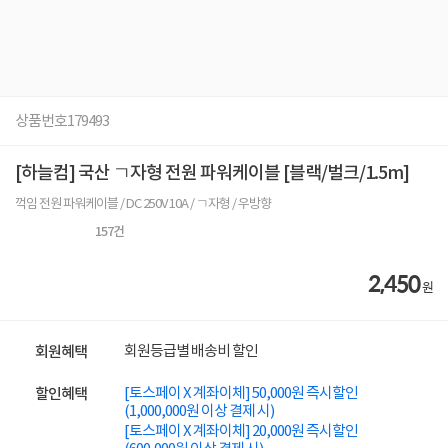
상품번호
179493
[하늘컴] 국산 ㄱ자형 전원 파워케이블 [블랙/벌크/1.5m]
꺽임 전원 파워케이블 / DC 250V 10A / ㄱ자형 / 우방향
157
건
2,450
원
회원등급별 배송비 할인
회원혜택
[토스페이 X 계좌이체] 50,000원 즉시할인
할인혜택
(1,000,000원 이상 결제 시)
[토스페이 X 계좌이체] 20,000원 즉시할인