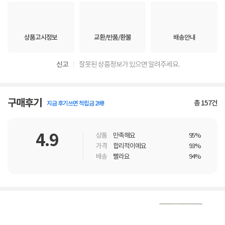
상품고시정보
교환/반품/환불
배송안내
신고
잘못된 상품정보가 있으면 알려주세요.
구매후기
총
157
건
지금 후기쓰면 적립금 2배!
4.9
상품
만족해요
95%
가격
합리적이에요
93%
배송
빨라요
94%