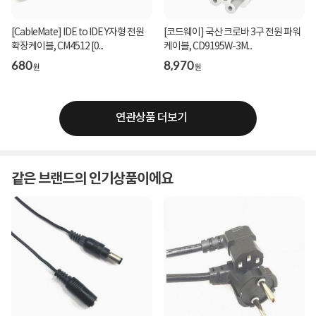
[CableMate] IDE to IDE Y자형 전원
[코드웨이] 국산 크로바 3구 전원 파워
확장케이블, CM4512 [0...
케이블, CD9195W-3M...
680
8,970
원
원
연관상품 더보기
같은 브랜드의 인기상품이에요