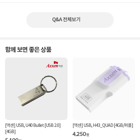
Q&A 전체보기
함께 보면 좋은 상품
[액센] USB, U40 Bullet [USB 2.0]
[액센] USB, H43_QUAD [4GB/퍼플]
[4GB]
4,250
원