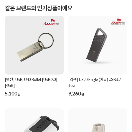
같은 브랜드의 인기상품이에요
[액센] USB, U40 Bullet [USB 2.0]
[액센] U320 Eagle (이글) USB3.2
[4GB]
16G
5,100
9,260
원
원