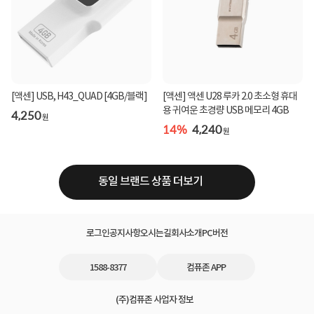
[액센] USB, H43_QUAD [4GB/블랙]
[액센] 액센 U28 루카 2.0 초소형 휴대
용 귀여운 초경량 USB 메모리 4GB
4,250
원
14%
4,240
원
동일 브랜드 상품 더보기
로그인
공지사항
오시는길
회사소개
PC버전
1588-8377
컴퓨존 APP
(주)컴퓨존 사업자 정보