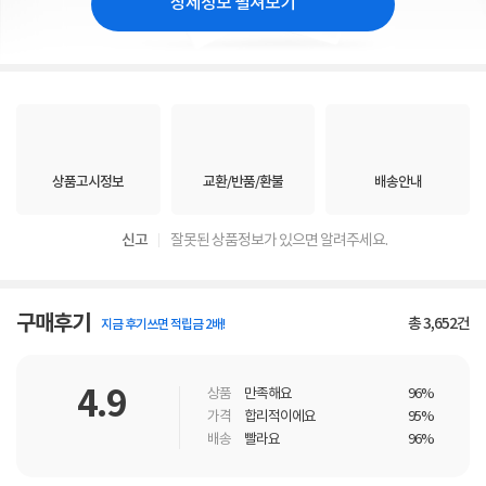
상세정보 펼쳐보기
상품고시정보
교환/반품/환불
배송안내
신고
잘못된 상품정보가 있으면 알려주세요.
구매후기
총
3,652
건
지금 후기쓰면 적립금 2배!
4.9
상품
만족해요
96%
가격
합리적이에요
95%
배송
빨라요
96%