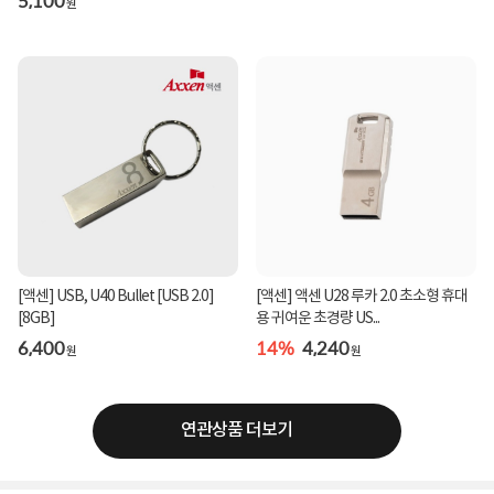
5,100
원
[액센] USB, U40 Bullet [USB 2.0]
[액센] 액센 U28 루카 2.0 초소형 휴대
[8GB]
용 귀여운 초경량 US...
6,400
14%
4,240
원
원
연관상품 더보기