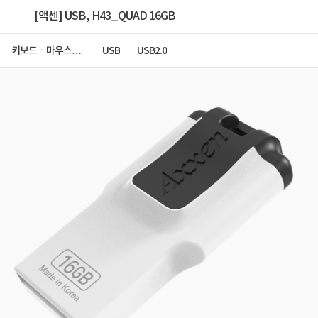
[액센] USB, H43_QUAD 16GB
키보드ㆍ마우스ㆍ
USB
USB2.0
저장장치