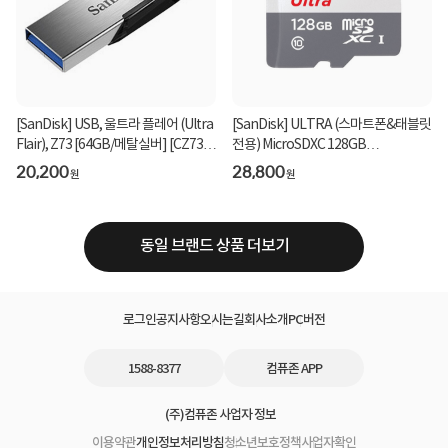
[SanDisk] USB, 울트라 플레어 (Ultra
[SanDisk] ULTRA (스마트폰&태블릿
Flair), Z73 [64GB/메탈실버] [CZ73-
전용) MicroSDXC 128GB
064G-G46...
[SDSQUNR-128G-GN3MN]
20,200
28,800
원
원
동일 브랜드 상품 더보기
로그인
공지사항
오시는길
회사소개
PC버전
1588-8377
컴퓨존 APP
(주)컴퓨존 사업자 정보
이용약관
개인정보처리방침
청소년보호정책
사업자확인