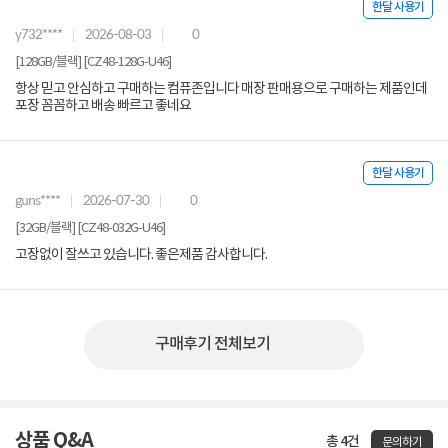
한달 사용기
y732****
2026-08-03
0
[128GB/블랙] [CZ48-128G-U46]
항상 믿고 안심하고 구매하는 컴퓨존입니다 매장 판매용으로 구매하는 제품인데
포장 꼼꼼하고 배송 빠르고 좋네요
한달 사용기
guns****
2026-07-30
0
[32GB/블랙] [CZ48-032G-U46]
고장없이 잘쓰고 있습니다. 좋은제품 감사합니다.
구매후기 전체보기
상품 Q&A
총 4건
문의하기