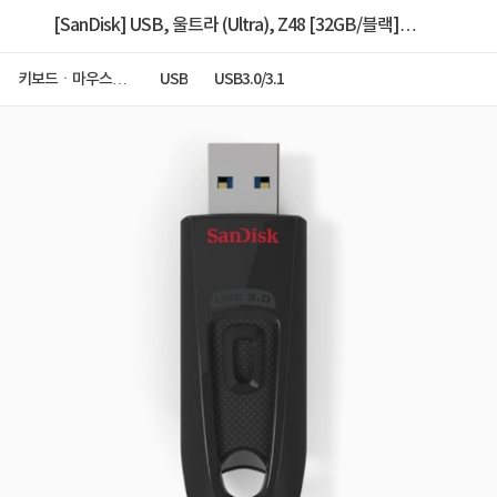
[SanDisk] USB, 울트라 (Ultra), Z48 [32GB/블랙]
[CZ48-032G-U46]
키보드ㆍ마우스ㆍ
USB
USB3.0/3.1
저장장치