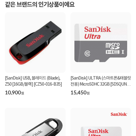
같은 브랜드의 인기상품이에요
[SanDisk] USB, 블레이드 (Blade),
[SanDisk] ULTRA (스마트폰&태블릿
Z50 [16GB/블랙] [CZ50-016-B35]
전용) MicroSDHC 32GB [SDSQUNR-
032G-GN3MN]
10,900
15,450
원
원