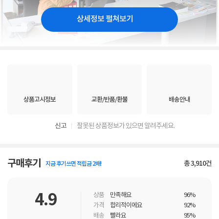
상세정보 펼쳐보기
상품고시정보
교환/반품/환불
배송안내
신고
잘못된 상품정보가 있으면 알려주세요.
구매후기
총
3,910
건
지금 후기쓰면 적립금 2배!
4.9
상품
만족해요
96%
가격
합리적이에요
92%
배송
빨라요
95%