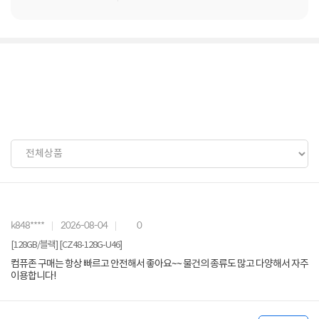
k848****
2026-08-04
0
[128GB/블랙] [CZ48-128G-U46]
컴퓨존 구매는 항상 빠르고 안전해서 좋아요~~ 물건의 종류도 많고 다양해서 자주
이용합니다!