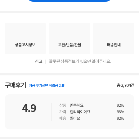
상품고시정보
교환/반품/환불
배송안내
신고
잘못된 상품정보가 있으면 알려주세요.
구매후기
총
3,704
건
지금 후기쓰면 적립금 2배!
4.9
상품
만족해요
92%
가격
합리적이에요
86%
배송
빨라요
92%