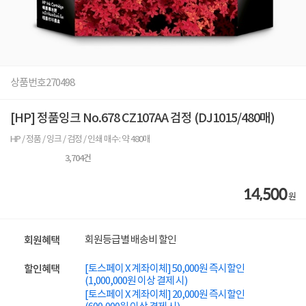
상품번호
270498
[HP] 정품잉크 No.678 CZ107AA 검정 (DJ1015/480매)
HP / 정품 / 잉크 / 검정 / 인쇄 매수: 약 480매
3,704
건
14,500
원
회원등급별 배송비 할인
회원혜택
[토스페이 X 계좌이체] 50,000원 즉시할인
할인혜택
(1,000,000원 이상 결제 시)
[토스페이 X 계좌이체] 20,000원 즉시할인