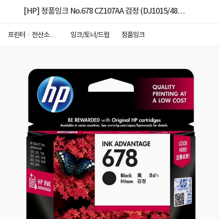
[HP] 정품잉크 No.678 CZ107AA 검정 (DJ1015/480
매)
프린터ㆍ전산소모
잉크/토너/드럼
정품잉크
품