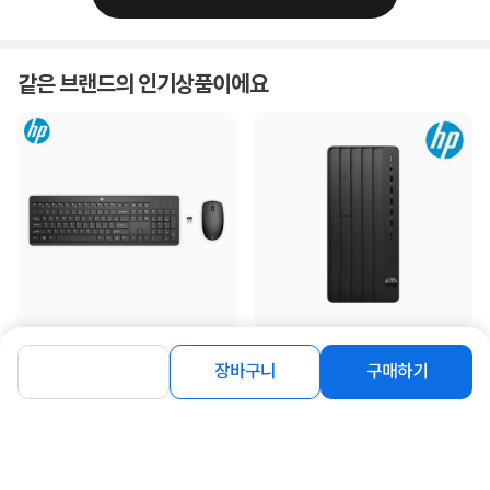
같은 브랜드의 인기상품이에요
[HP] 무선 데스크탑 세트, HP 235 한영
[HP] 프로타워 280 G9R C2FJ7AT
장바구니
구매하기
자판 [HP코리아 정품] [블랙]
(i5-14500/8GB/512GB/350W/FD)
[기본제품]★오직 컴...
14%
25,500
5%
1,093,000
원
원