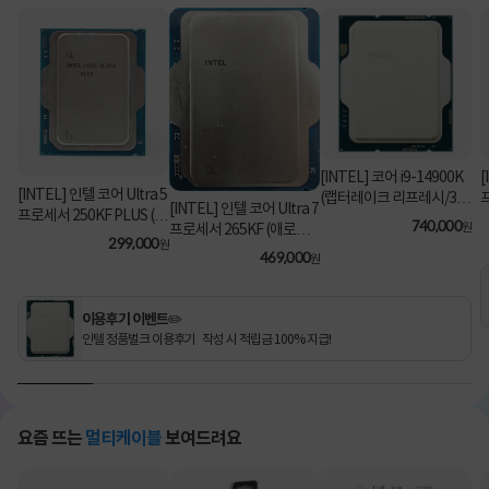
[INTEL] 코어 i9-14900K
[
[INTEL] 인텔 코어 Ultra 5
(랩터레이크 리프레시/3.2
[INTEL] 인텔 코어 Ultra 7
프로세서 250KF PLUS (애
GHz/36MB/쿨러 미포함)
740,000
원
프로세서 265KF (애로우
로우 레이크/5.3GHz/30M
[정품벌크]
299,000
원
레이크/3.9GHz/30MB/쿨
469,000
B) [정품벌크/쿨러미포함]
원
러미포함) [정품벌크]
이용후기 이벤트✏️
인텔 정품벌크 이용후기 작성 시 적립금 100% 지급!
요즘 뜨는
멀티케이블
보여드려요