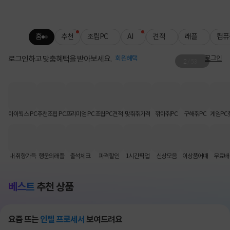
홈
추천
조립PC
AI
견적
래플
컴퓨
로그인하고 맞춤혜택을 받아보세요.
회원혜택
로그인
2
/
53
HP 모니터 x 아이웍스
콜라보 할인쿠폰 혜택!
아이웍스 PC
추천조립 PC
프리미엄 PC
조립PC견적
맞춰줘가격
깎아줘PC
구해줘PC
게임PC
내 취향가득
행운의래플
출석체크
파격할인
1시간픽업
신상모음
이상품어때
무료배
베스트
추천 상품
요즘 뜨는
인텔 프로세서
보여드려요