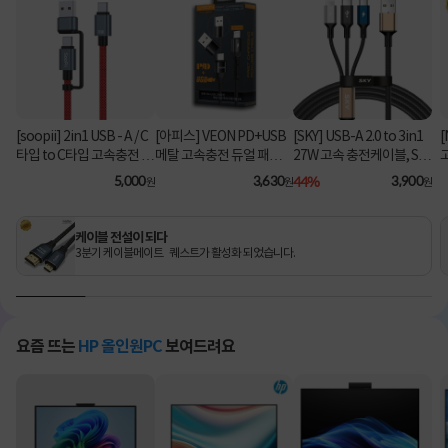
[soopii] 2in1 USB - A / C
[아피스] VEON PD+USB
[SKY] USB-A 2.0 to 3in1
[
타입 to C타입 고속충전 케
메탈 고속충전 듀얼 패브릭
27W 고속 충전케이블, SK
이블 PD 100W S52C [1.2
8핀 케이블
Y-A2-3IN1 [블랙/2m]
C
5,000
3,630
44%
3,900
원
원
원
m/레드]
케이블 전설이 되다
3분기 케이블메이트 퀘스트가 활성화 되었습니다.
요즘 뜨는
HP 올인원PC
보여드려요