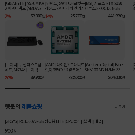
[GIGABYTE] A520M K V
[닌텐도] SWITCH 포켓몬
[MSI] 지포스 RTX 5050
[
2 피씨디렉트 (AMD A52
레전드 ZA 메가 차원 러시
벤투스 2X OC D6 8GB
6
0/M-ATX) ⚡플래티넘 특
7%
59,000
14%
25,700
441,990
원
원
원
가⚡
[로지텍] 무선 데스크탑
[AMD] 라이젠7 그래니트
[Western Digital] Blue
[
세트, MK345 [로지텍코
릿지 9850X3D (8코어/16
SN5100 M.2 NVMe 2280
P
리아정품] [블랙]
스레드/5.6GHz/쿨러미
파
[1TB] ▶ SN5000 후속
20%
39,900
722,000
304,000
원
원
원
포함) [멀티팩]
6
모델◀
행운의
래플쇼핑
더보기
2705명 참여
[3RSYS] RC1500 ARGB 쌍철봉 LITE [CPU쿨러] [블랙] [래플]
900
원