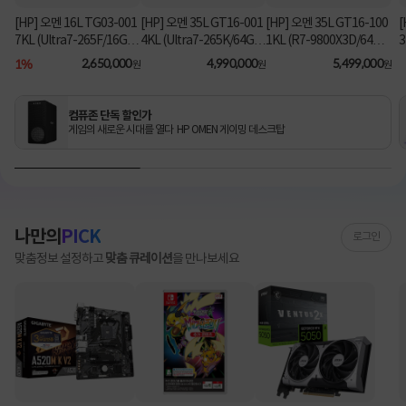
[HP] 오멘 16L TG03-001
[HP] 오멘 35L GT16-001
[HP] 오멘 35L GT16-100
[
7KL (Ultra7-265F/16GB/
4KL (Ultra7-265K/64GB/
1KL (R7-9800X3D/64G
3
1TB/RX9060XT/FD) [기
2TB/RTX5070Ti/FD) 3
B/1TB/RTX5080/FD) [기
B
1%
2,650,000
4,990,000
5,499,000
원
원
원
본제품]★컴퓨존 단독! O
년워런티 [기본제품]★컴
본제품]★컴퓨존 단독! 수
MEN 데스크탑 더블할인
퓨존 단독! 수량한정 특가
량한정 특가쿠폰★
★
쿠폰★
컴퓨존 단독 할인가
게임의 새로운 시대를 열다 HP OMEN 게이밍 데스크탑
나만의
PICK
로그인
맞춤정보 설정하고
맞춤 큐레이션
을 만나보세요