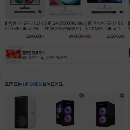
[HP] 옴니스튜디오X 27-c
[HP] 24-CR0005KL Intel
[HP] 엘리트스튜디오 8 G
[
x0005KR (Ultra7-356H/
N100 (8GB/256GB/FD)
1i CJ1M8PT (Ultra7-26
3
16GB/1TB/Win11Hom
[기본제품]
5/8GB/512GB/Win11Pr
2,699,000
699,000
6%
2,239,000
원
원
원
e) [기본제품]
o) 올인원PC [기본제품]★
오직 컴퓨존에서만, 여름
맞이 HP 데스크탑 한정특
컴퓨존 단독특가
가!★
모든 것을 하나로, 공간은 여유롭게!
요즘 뜨는
HP OMEN
보여드려요