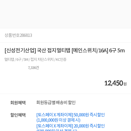
상품번호
286813
[신성전기산업] 국산 접지멀티탭 [메인스위치/16A] 6구 5m
멀티탭 / 6구 / 5M / 접지 차단스위치 / KC인증
7,336
건
12,450
원
회원등급별 배송비 할인
회원혜택
[토스페이 X 계좌이체] 50,000원 즉시할인
할인혜택
(1,000,000원 이상 결제 시)
[토스페이 X 계좌이체] 20,000원 즉시할인