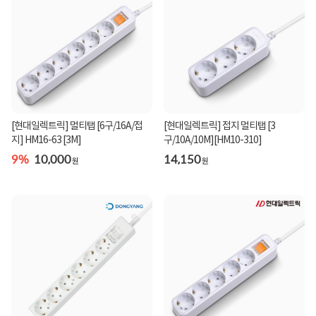
[현대일렉트릭] 멀티탭 [6구/16A/접
[현대일렉트릭] 접지 멀티탭 [3
지] HM16-63 [3M]
구/10A/10M][HM10-310]
9%
10,000
14,150
원
원