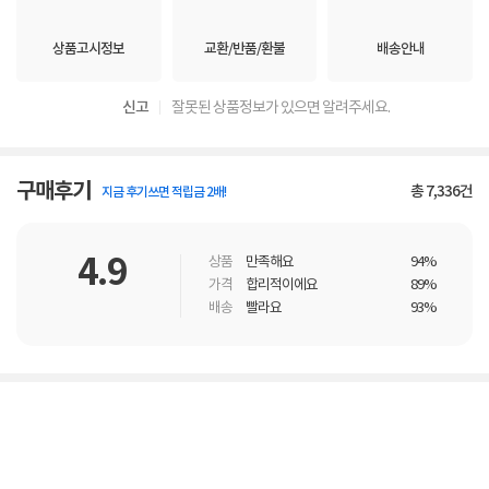
상품고시정보
교환/반품/환불
배송안내
신고
잘못된 상품정보가 있으면 알려주세요.
구매후기
총
7,336
건
지금 후기쓰면 적립금 2배!
4.9
상품
만족해요
94%
가격
합리적이에요
89%
배송
빨라요
93%