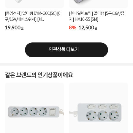
[동양전자] 멀티탭 DYM-G6C(SC) [6
[현대일렉트릭] 멀티탭 [5구/16A/접
구/16A/메인스위치] [화...
지] HM16-55 [5M]
19,900
8%
12,500
원
원
연관상품 더보기
같은 브랜드의 인기상품이에요