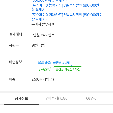
(600,000원 이상 결제 시)
[토스페이 X 농협카드] 5% 즉시할인 (800,000원 이
상 결제 시)
[토스페이 X 현대카드] 5% 즉시할인 (800,000원 이
상 결제 시)
무이자 할부혜택
결제혜택
5만원
5%
포인트
20원 적립
적립금
배송정보
오늘 출발
빠른배송 방법
1시간픽
용산점·가산점 1시간
업
2,500원 (1박스)
배송비
상세정보
구매후기(
7,336
)
Q&A(
0
)