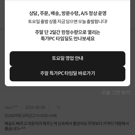
4.8
가격
합리적이에요
87%
배송
빨라요
92%
상담, 주문, 배송, 방문수령, A/S 정상 운영
토요일 출발 상품 지금 담으면 오늘 출발합니다!
주말 단 2일간 한정수량으로 열리는
특가PC 타임딜도 만나보세요
토요일 영업 안내
주말 특가PC 타임딜 바로가기
오늘 그만 보기
mun****
2026-08-08
0
[32GB/메탈실버] [CZ73-032G-G46]
배송도 빠르고 대응처리 해주는게 신속해서 좋았어요 무엇보다 가격이 저렴해서
좋습니다~^^