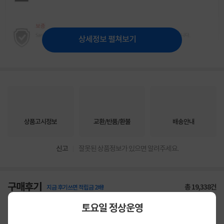
상세정보 펼쳐보기
상품고시정보
교환/반품/환불
배송안내
신고
잘못된 상품정보가 있으면 알려주세요.
구매후기
총
19,338
건
지금 후기쓰면 적립금 2배!
토요일 정상운영
상품
만족해요
91%