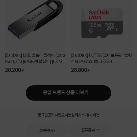
[SanDisk] USB, 울트라 플레어 (Ultra
[SanDisk] ULTRA (스마트폰&태블릿
Flair), Z73 [64GB/메탈실버] [CZ73-
전용) MicroSDXC 128GB
064G-G46...
[SDSQUNR-128G-GN3MN]
20,200
28,800
원
원
동일 브랜드 상품 더보기
로그인
공지사항
오시는길
회사소개
PC버전
1588-8377
컴퓨존 APP