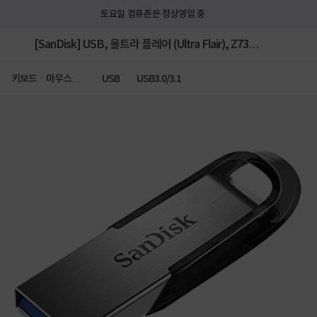
토요일 컴퓨존은 정상영업 중
[SanDisk] USB, 울트라 플레어 (Ultra Flair), Z73
[32GB/메탈실버] [CZ73-032G-G46]
키보드ㆍ마우스ㆍ
USB
USB3.0/3.1
저장장치