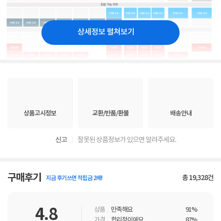
상세정보 펼쳐보기
상품고시정보
교환/반품/환불
배송안내
신고
잘못된 상품정보가 있으면 알려주세요.
구매후기
총
19,328
건
지금 후기쓰면 적립금 2배!
4.8
상품
만족해요
91%
가격
합리적이에요
87%