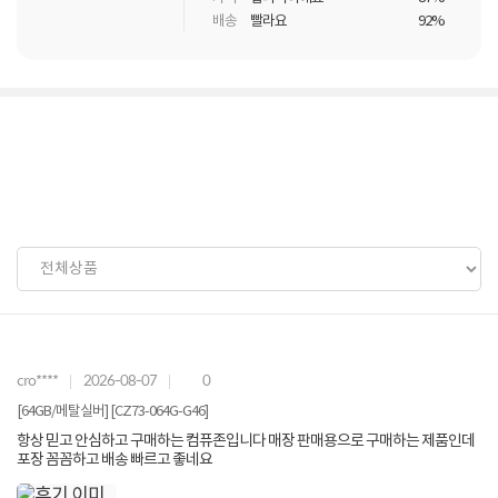
배송
빨라요
92%
cro****
2026-08-07
0
[64GB/메탈실버] [CZ73-064G-G46]
항상 믿고 안심하고 구매하는 컴퓨존입니다 매장 판매용으로 구매하는 제품인데
포장 꼼꼼하고 배송 빠르고 좋네요