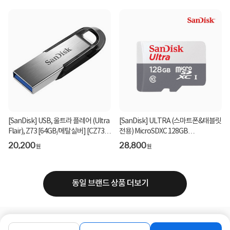
[SanDisk] USB, 울트라 플레어 (Ultra
[SanDisk] ULTRA (스마트폰&태블릿
Flair), Z73 [64GB/메탈실버] [CZ73-
전용) MicroSDXC 128GB
064G-G46...
[SDSQUNR-128G-GN3MN]
20,200
28,800
원
원
동일 브랜드 상품 더보기
로그인
공지사항
오시는길
회사소개
PC버전