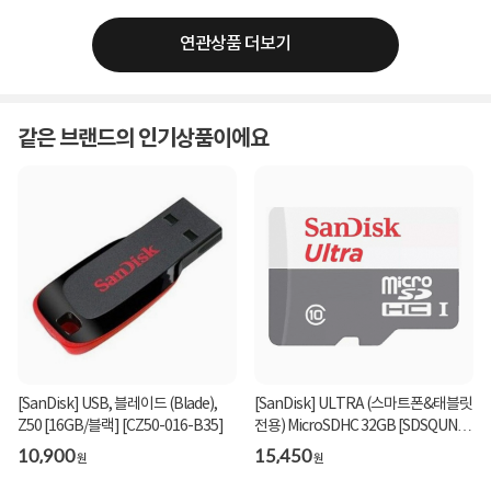
연관상품 더보기
같은 브랜드의 인기상품이에요
[SanDisk] USB, 블레이드 (Blade),
[SanDisk] ULTRA (스마트폰&태블릿
Z50 [16GB/블랙] [CZ50-016-B35]
전용) MicroSDHC 32GB [SDSQUNR-
032G-GN3MN]
10,900
15,450
원
원