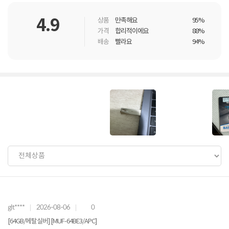
4.9
상품
만족해요
95%
가격
합리적이에요
88%
배송
빨라요
94%
glt****
2026-08-06
0
[64GB/메탈실버] [MUF-64BE3/APC]