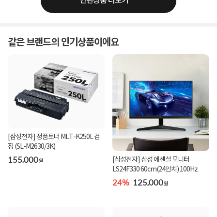
연관상품 더보기
같은 브랜드의 인기상품이에요
[삼성전자] 정품토너 MLT-K250L 검
정 (SL-M2630/3K)
155,000
[삼성전자] 삼성 에센셜 모니터
원
LS24F330 60cm(24인치) 100Hz
24%
125,000
원