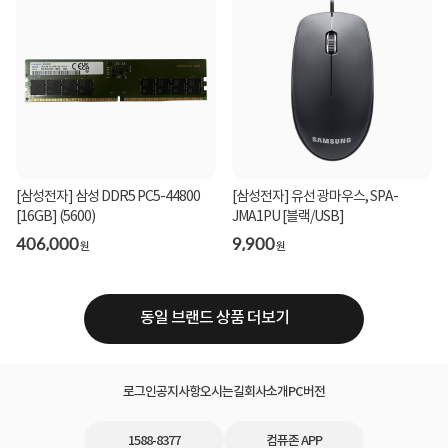
[삼성전자] 삼성 DDR5 PC5-44800
[삼성전자] 유선 광마우스, SPA-
[16GB] (5600)
JMA1PU [블랙/USB]
406,000
9,900
원
원
동일 브랜드 상품 더보기
로그인
공지사항
오시는길
회사소개
PC버전
1588-8377
컴퓨존 APP