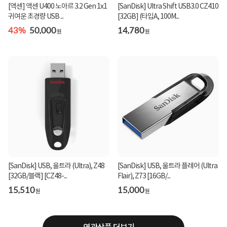
[액센] 액센 U400 노아르 3.2 Gen 1x1
[SanDisk] Ultra Shift USB3.0 CZ410
귀여운 초경량 USB ...
[32GB] (타입A, 100M...
43%
50,000
14,780
원
원
[SanDisk] USB, 울트라 (Ultra), Z48
[SanDisk] USB, 울트라 플레어 (Ultra
[32GB/블랙] [CZ48-...
Flair), Z73 [16GB/...
15,510
15,000
원
원