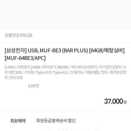
상품번호
476228
[삼성전자] USB, MUF-BE3 (BAR PLUS) [64GB/메탈실버]
[MUF-64BE3/APC]
[ USB3.1 저장장치 ] 64GB / 최대 읽기 200 MBs / 엑스레이손상방지 / 자기장손상방지 / 5
년 제한 보증 / 스틱형 / Type-A3.0 / Type-A3.1 / 인쇄가능 / 재질:메탈 / 방수 / 충격손상방
지 / 온도보호
2,337
건
37,000
원
회원등급별 배송비 할인
회원혜택