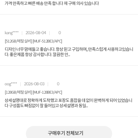
가격 만족하고 빠른 배송 만족 합니다 재 구매 의사 있습니다
kang****
2026-08-04
0
[512GB/메탈실버] [MUF-512BE3/APC]
디자인 너무 맘에들고 좋습니다. 항상 믿고 구입하며, 만족스럽게 사용하고있습니
다. 좋은제품 항상 감사합니다. 깔끔한 안...
oog****
2026-08-03
0
[128GB/메탈실버] [MUF-128BE3/APC]
상세설명대로 정확하게 도착했고 포장도 흠잡을 데 없이 완벽하게 되어 있었습니
다 구성품도 빠짐없이 잘 들어있고 상세설명과 동일...
구매후기 전체보기