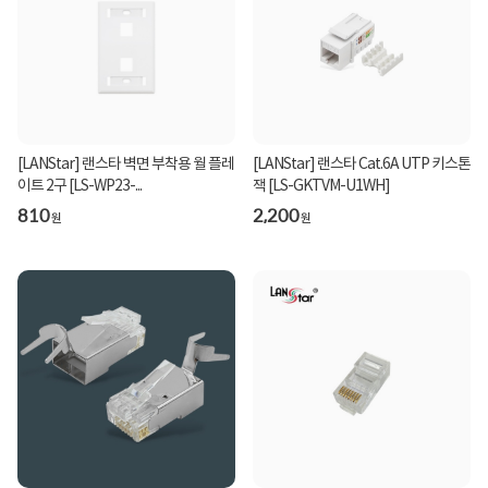
[LANStar] 랜스타 벽면 부착용 월 플레
[LANStar] 랜스타 Cat.6A UTP 키스톤
이트 2구 [LS-WP23-...
잭 [LS-GKTVM-U1WH]
810
2,200
원
원