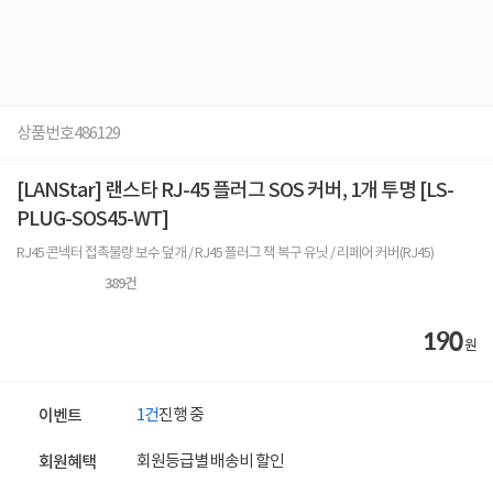
상품번호
486129
[LANStar] 랜스타 RJ-45 플러그 SOS 커버, 1개 투명 [LS-
PLUG-SOS45-WT]
RJ45 콘넥터 접촉불량 보수 덮개 / RJ45 플러그 잭 복구 유닛 / 리페어 커버(RJ45)
389
건
190
원
1건
진행 중
이벤트
회원등급별 배송비 할인
회원혜택