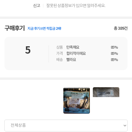
신고
잘못된 상품정보가 있으면 알려주세요.
구매후기
총
389
건
지금 후기쓰면 적립금 2배!
5
상품
만족해요
85%
가격
합리적이에요
85%
배송
빨라요
85%