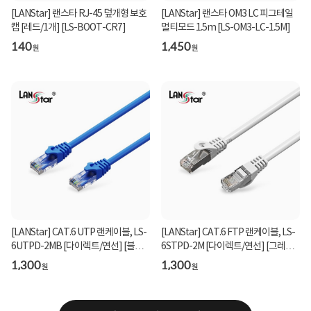
[LANStar] 랜스타 RJ-45 덮개형 보호
[LANStar] 랜스타 OM3 LC 피그테일
캡 [레드/1개] [LS-BOOT-CR7]
멀티모드 1.5m [LS-OM3-LC-1.5M]
140
1,450
원
원
[LANStar] CAT.6 UTP 랜케이블, LS-
[LANStar] CAT.6 FTP 랜케이블, LS-
6UTPD-2MB [다이렉트/연선] [블
6STPD-2M [다이렉트/연선] [그레
루/2m]
이/2m]
1,300
1,300
원
원