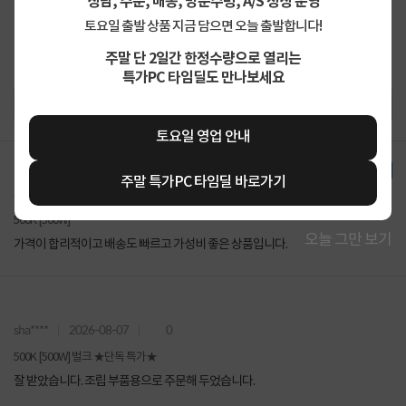
상담, 주문, 배송, 방문수령, A/S 정상 운영
토요일 출발 상품 지금 담으면 오늘 출발합니다!
주말 단 2일간 한정수량으로 열리는
특가PC 타임딜도 만나보세요
토요일 영업 안내
한달 사용기
주말 특가PC 타임딜 바로가기
open****
2026-08-07
0
500K [500W]
오늘 그만 보기
가격이 합리적이고 배송도 빠르고 가성비 좋은 상품입니다.
sha****
2026-08-07
0
500K [500W] 벌크 ★단독 특가★
잘 받았습니다. 조립 부품용으로 주문해 두었습니다.