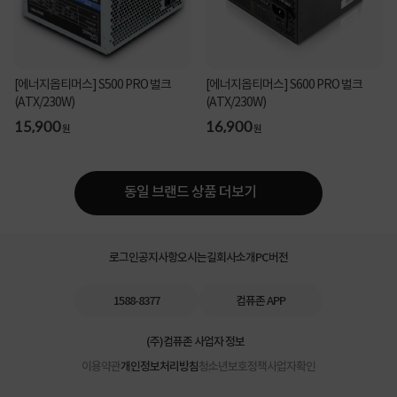
[에너지옵티머스] S500 PRO 벌크
[에너지옵티머스] S600 PRO 벌크
(ATX/230W)
(ATX/230W)
15,900
16,900
원
원
동일 브랜드 상품 더보기
로그인
공지사항
오시는길
회사소개
PC버전
1588-8377
컴퓨존 APP
(주)컴퓨존 사업자 정보
이용약관
개인정보처리방침
청소년보호정책
사업자확인