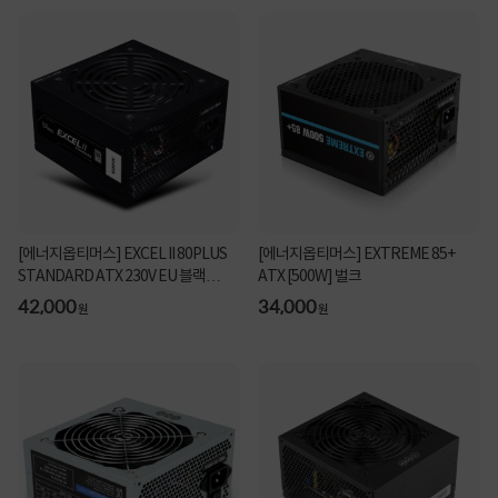
[에너지옵티머스] EXCEL II 80PLUS
[에너지옵티머스] EXTREME 85+
STANDARD ATX 230V EU 블랙
ATX [500W] 벌크
[600W] 벌크
42,000
34,000
원
원