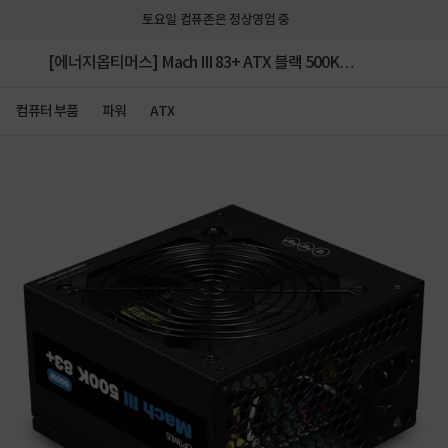
토요일 컴퓨존은 정상영업 중
[에너지옵티머스] Mach III 83+ ATX 블랙 500K
[500W] 벌크 ★단독 특가★
컴퓨터 부품
파워
ATX