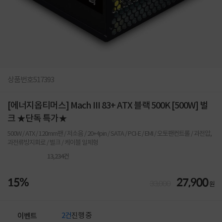
상품번호
517393
[에너지옵티머스] Mach III 83+ ATX 블랙 500K [500W] 벌
크 ★단독 특가★
500W / ATX / 120mm팬 / 저소음 / 20+4pin / SATA / PCI-E / EMI / 오토팬컨트롤 / 과전압,
과전류방지회로 / 벌크 / 케이블 일체형
13,234
건
15%
27,900
33,000
원
2건
진행 중
이벤트