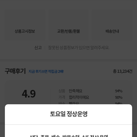
상품고시정보
교환/반품/환불
배송안내
신고
잘못된 상품정보가 있으면 알려주세요.
구매후기
총
13,234
건
지금 후기쓰면 적립금 2배!
4.9
상품
만족해요
94%
가격
합리적이에요
90%
배송
빨라요
94%
토요일 정상운영