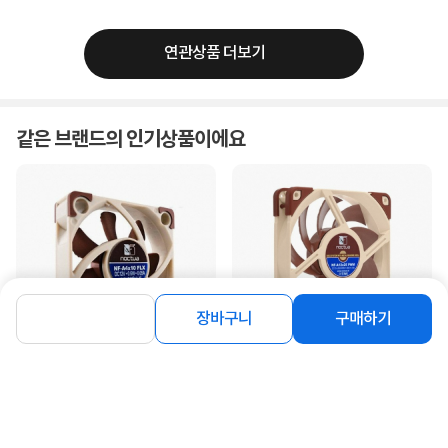
연관상품 더보기
같은 브랜드의 인기상품이에요
장바구니
구매하기
[NOCTUA] NF-A4x10 FLX [시스템쿨
[NOCTUA] NF-A12x25 PWM [시스템
러/40mm]
쿨러/120mm]
23,500
47,600
원
원