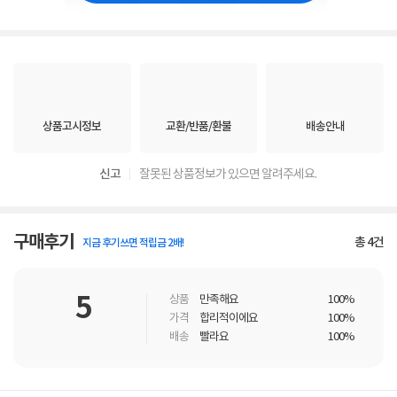
상품고시정보
교환/반품/환불
배송안내
신고
잘못된 상품정보가 있으면 알려주세요.
구매후기
총
4
건
지금 후기쓰면 적립금 2배!
5
상품
만족해요
100%
가격
합리적이에요
100%
배송
빨라요
100%