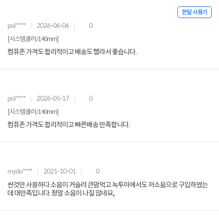
한달 사용기
pol****
2026-06-06
0
[시스템쿨러/140mm]
컴퓨존 가격도 합리적이고 배송도 빨라서 좋습니다.
pol****
2026-05-17
0
[시스템쿨러/140mm]
컴퓨존 가격도 합리적이고 빠른배송 만족합니다.
mydo****
2021-10-01
0
싼것만 사용하다 소음이 거슬려 큰맘먹고 녹투아에서도 저소음으로 구입하였는
데 대만족입니다. 정말 소음이 나질 않네요,