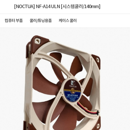
[NOCTUA] NF-A14 ULN [시스템쿨러/140mm]
컴퓨터 부품
쿨러/튜닝용품
케이스 쿨러