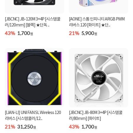
[JBCNC] JB-120M 3+4P [시스템쿨
[AONE] 스톰 인피니티 ARGB PWM
러/120mm] [블랙] ★단독 ...
리버스 120 [화이트] ★단...
43%
1,700
21%
5,900
원
원
[LIAN-LI] UNI FAN SL Wireless 120
[JBCNC] JB-80M 3+4P [시스템쿨
리버스 [시스템쿨러/12...
러/80mm] [화이트]
21%
31,250
43%
1,700
원
원