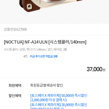
상품번호
627908
[NOCTUA] NF-A14 ULN [시스템쿨러/140mm]
시스템 쿨러 / 공랭 / 팬 크기: 140mm / 25T / 베어링: 2볼
4
건
지금 후기쓰면 적립금 2배!
37,000
원
회원등급별 배송비 할인
회원혜택
[토스페이 X 계좌이체] 50,000원 즉시할인
할인혜택
(1,000,000원 이상 결제 시)
[토스페이 X 계좌이체] 20,000원 즉시할인