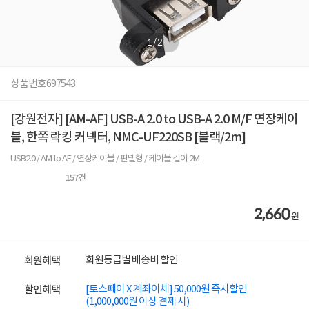
1
/
2
상품번호
697543
[강원전자] [AM-AF] USB-A 2.0 to USB-A 2.0 M/F 연장케이
블, 한쪽 락킹 커넥터, NMC-UF220SB [블랙/2m]
USB2.0 / AM to AF / 연장케이블 / 판넬형 / 케이블 길이 2M
157
건
2,660
원
회원등급별 배송비 할인
회원혜택
[토스페이 X 계좌이체] 50,000원 즉시할인
할인혜택
(1,000,000원 이상 결제 시)