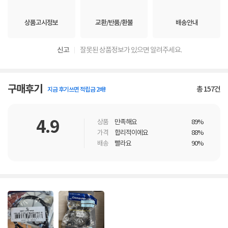
상품고시정보
교환/반품/환불
배송안내
신고
잘못된 상품정보가 있으면 알려주세요.
구매후기
총
157
건
지금 후기쓰면 적립금 2배!
4.9
상품
만족해요
89%
가격
합리적이에요
88%
배송
빨라요
90%