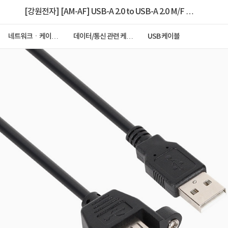
[강원전자] [AM-AF] USB-A 2.0 to USB-A 2.0 M/F 연
장케이블, 한쪽 락킹 커넥터, NMC-UF220SB [블
네트워크ㆍ케이블
데이터/통신 관련 케이
USB 케이블
ㆍCCTV
블
랙/2m]